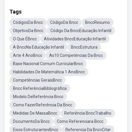
Tags
CódigosDa Bncc
CódigoDa Bncc
BnccResumo
ObjetivoDa Bncc
Código Da BnccEducação Infantil
O Que ÉBncc
Atividades BnccEducação Infantil
A BnccNa Educação Infantil
BnccEstrutura
Arte 4 AnoBncc
As10 Competências Da Bncc
Base Nacional Comum CurricularBncc
Habilidades De Matemática 1 AnoBncc
Competências GeraisBncc
Bncc ReferênciaBibliográfica
Modelo DeReferência Bncc
Como FazerReferência Da Bncc
Medidas De MassaBncc
Referência BnccTrabalho
DocumentoDa Bncc
Como Referenciara Bncc
Eixos EstruturantesBncc
Referencia Da BnccCitar