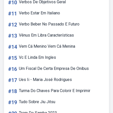
#10
Verbos De Objetivos Geral
#11
Verbo Estar Em Italiano
#12
Verbo Beber No Passado E Futuro
#13
Vênus Em Libra Características
#14
Vem Cá Menino Vem Cá Menina
#15
Vc E Linda Em Ingles
#16
Um Fiscal De Certa Empresa De Onibus
#17
Ues Ii - Maria José Rodrigues
#18
Turma Do Chaves Para Colorir E Imprimir
#19
Tudo Sobre Jiu Jitsu
Trem Do Samba 2023