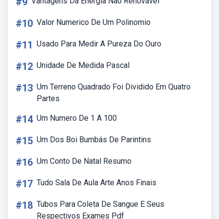
#9
Vantagens Da Energia Não Renovável
#10
Valor Numerico De Um Polinomio
#11
Usado Para Medir A Pureza Do Ouro
#12
Unidade De Medida Pascal
#13
Um Terreno Quadrado Foi Dividido Em Quatro
Partes
#14
Um Numero De 1 A 100
#15
Um Dos Boi Bumbás De Parintins
#16
Um Conto De Natal Resumo
#17
Tudo Sala De Aula Arte Anos Finais
#18
Tubos Para Coleta De Sangue E Seus
Respectivos Exames Pdf