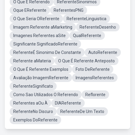
O Que É Referendo
ReferenteSinonimos
Oque EReferente
ReferentesPNG
O Que Seria OReferente
ReferenteLinguistica
Imagem Referente aMarketing
ReferenteDesenho
Imagenes Referentes aSite
QualReferente
Significante SignificadoReferente
ReferenteÉ Sinonimo De Constante
AutoReferente
Referente aMateria
O Que É Referente Anteposto
O Que É Referente Exemplos
Foto DeReferente
Avaliação ImagemReferente
ImagensReferentes
ReferenteSignificato
Como Sao Utilizados O Referendo
Reflorente
Referentes aOu À
DIAReferente
ReferenteNo Discuro
ReferenteDe Um Texto
Exemplos DoReferente