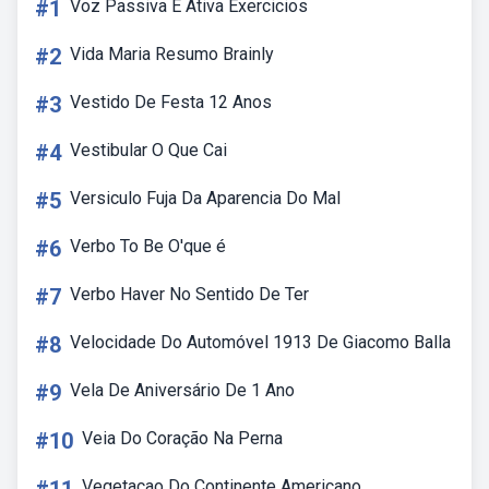
#1
Voz Passiva E Ativa Exercicios
#2
Vida Maria Resumo Brainly
#3
Vestido De Festa 12 Anos
#4
Vestibular O Que Cai
#5
Versiculo Fuja Da Aparencia Do Mal
#6
Verbo To Be O'que é
#7
Verbo Haver No Sentido De Ter
#8
Velocidade Do Automóvel 1913 De Giacomo Balla
#9
Vela De Aniversário De 1 Ano
#10
Veia Do Coração Na Perna
Vegetacao Do Continente Americano