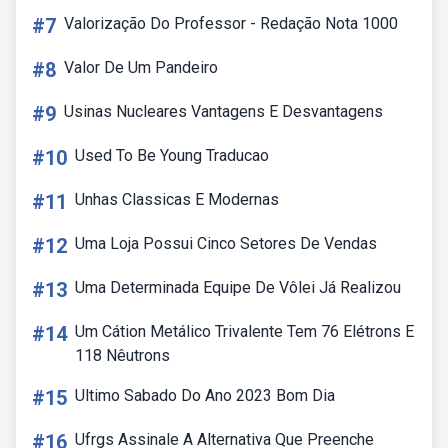
#7
Valorização Do Professor - Redação Nota 1000
#8
Valor De Um Pandeiro
#9
Usinas Nucleares Vantagens E Desvantagens
#10
Used To Be Young Traducao
#11
Unhas Classicas E Modernas
#12
Uma Loja Possui Cinco Setores De Vendas
#13
Uma Determinada Equipe De Vôlei Já Realizou
#14
Um Cátion Metálico Trivalente Tem 76 Elétrons E
118 Nêutrons
#15
Ultimo Sabado Do Ano 2023 Bom Dia
#16
Ufrgs Assinale A Alternativa Que Preenche