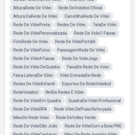
AlturaRede De Vôlei
Rede DeVoleibol Oficial
Altura DaRede De Vôlei
CarretilhaRede De Vôlei
Rede De VôleiPreta
Redes De Vôlei
TelaDe Vôlei
Rede De VôleiPersonalizada
Rede De Volei1 Faixas
FotoRede De Volei
Rede De VôleiPortátil
Rede De VôleiFotos
PaissagemRede De Vôlei
Rede De Vôlei4 Faixas
Rede De VoleiJogo
Rede De Vôlei DeQuadra
FaixaDe Rede De Volei
Faixa LateralDe Vôlei
Vôlei EntradaDe Rede
Redes De VôleiInfantil
Esportes De RedeVoleibol
RedeVolaibol
NetDe Redes E Vôlei
Rede De VoleiEm Quadra
QuadraDe Volei Profissional
Rede De VôleiRFA
Rede Vôlei DePraia Reforçada
MeioDe Rede Volei
Rede DeVolley Verde
Rede De VoleiSão João
Rede De VôleiCom a Bola PNG
Rede De VôleiCentauro
Meio De RedeJogador Vôlei