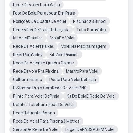
Rede DeVoley Para Areia
Foto De Bola ParaJogar Em Praia
Posições Da QuadraDe Volei
Piscina4X8 Biribol
Rede Vôlei DePraia Reforçada
Tubo ParaVoley
Kit VoleiPlástico
MolaDe Volei
Rede De Vôlei4 Faixas
Vôlei Na PiscinaImagem
Itens ParaVoley
Kit VoleiPisicina
Rede De VoleiEm Quadra Gismar
Rede DeVole Pra Piscina
MastroPara Volei
GolPara Piscina
Poste Para Vôlei DePraia
E Stampa Praia ComRede De Volei PNG
Plinto Para Volei DePraia
Kit De BolaE Rede De Volei
Detalhe TuboPara Rede De Volei
RedeFlutuante Piscina
Rede De Volei Para Piscina3 Metros
SensorDe Rede De Volei
Lugar DePASSAGEM Volei