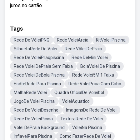
juros no cartão.
Tags
Rede De VôleiPNG
Rede VoleiAreia
KitVolei Piscina
SilhuetaRede De Volei
Rede Vôlei DePraia
Rede De VoleiPraqpiscina
Rede DeMini Voilei
Rede Volei DePraia Sem Faixa
BoiaVolei De Piscina
Rede Volei DeBola Piscina
Rede Volei5M 1 Faixa
HsdteRede Para Piscina
Rede VoleiPraia Com Cabo
MalhaRede Volei
Quadra OficialDe Voleibol
JogoDe Volei Piscina
VoleiAquatico
Rede De VoleiDesenho
ImagensDe Rede De Volei
Rede De VoleiPicina
TexturaRede De Volei
Volei DePraia Background
VôleiNa Piscina
InflavelPara Piscina
Como FazerRede De Volei