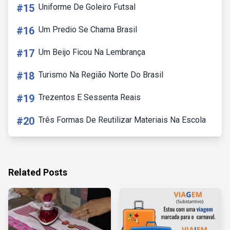
#15
Uniforme De Goleiro Futsal
#16
Um Predio Se Chama Brasil
#17
Um Beijo Ficou Na Lembrança
#18
Turismo Na Região Norte Do Brasil
#19
Trezentos E Sessenta Reais
#20
Três Formas De Reutilizar Materiais Na Escola
Related Posts