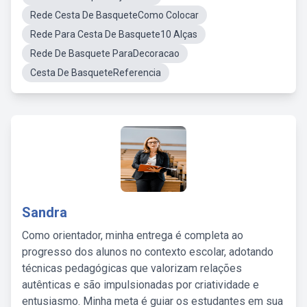
Rede Cesta De BasqueteComo Colocar
Rede Para Cesta De Basquete10 Alças
Rede De Basquete ParaDecoracao
Cesta De BasqueteReferencia
Sandra
Como orientador, minha entrega é completa ao
progresso dos alunos no contexto escolar, adotando
técnicas pedagógicas que valorizam relações
autênticas e são impulsionadas por criatividade e
entusiasmo. Minha meta é guiar os estudantes em sua