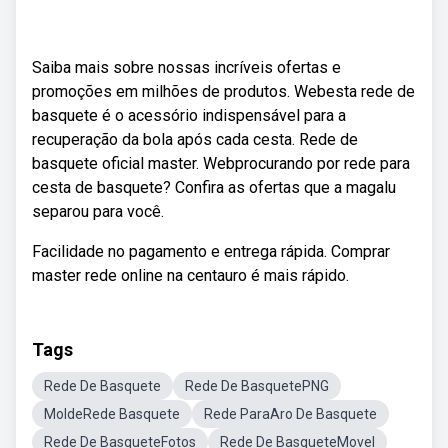
Saiba mais sobre nossas incríveis ofertas e
promoções em milhões de produtos. Webesta rede de
basquete é o acessório indispensável para a
recuperação da bola após cada cesta. Rede de
basquete oficial master. Webprocurando por rede para
cesta de basquete? Confira as ofertas que a magalu
separou para você.
Facilidade no pagamento e entrega rápida. Comprar
master rede online na centauro é mais rápido.
Tags
Rede De Basquete
Rede De BasquetePNG
MoldeRede Basquete
Rede ParaAro De Basquete
Rede De BasqueteFotos
Rede De BasqueteMovel