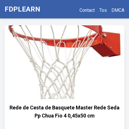
FDPLEARN
Contact
Tos
DMCA
Rede de Cesta de Basquete Master Rede Seda
Pp Chua Fio 4 0,45x50 cm