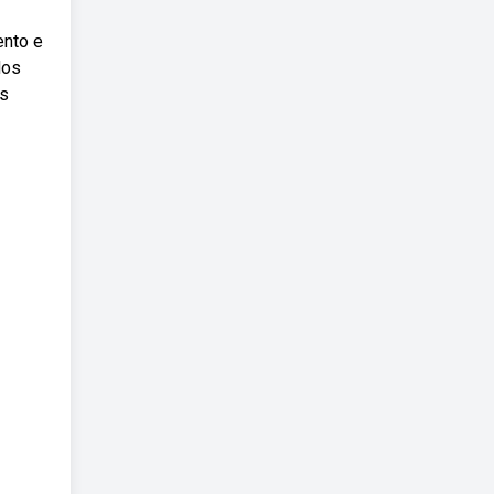
ento e
dos
as