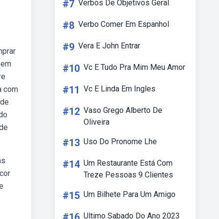
#7
Verbos De Objetivos Geral
#8
Verbo Comer Em Espanhol
#9
Vera E John Entrar
mprar
e em
#10
Vc E Tudo Pra Mim Meu Amor
re
#11
Vc E Linda Em Ingles
ta com
ede
#12
Vaso Grego Alberto De
 do
Oliveira
 de
#13
Uso Do Pronome Lhe
as
#14
Um Restaurante Está Com
cor
Treze Pessoas 9 Clientes
e
#15
Um Bilhete Para Um Amigo
#16
Ultimo Sabado Do Ano 2023