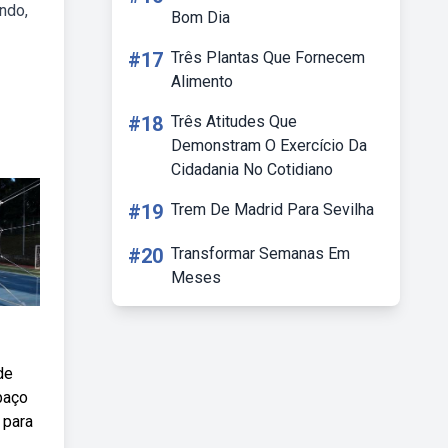
ndo,
Bom Dia
#17
Três Plantas Que Fornecem
Alimento
#18
Três Atitudes Que
Demonstram O Exercício Da
Cidadania No Cotidiano
#19
Trem De Madrid Para Sevilha
#20
Transformar Semanas Em
Meses
de
spaço
 para