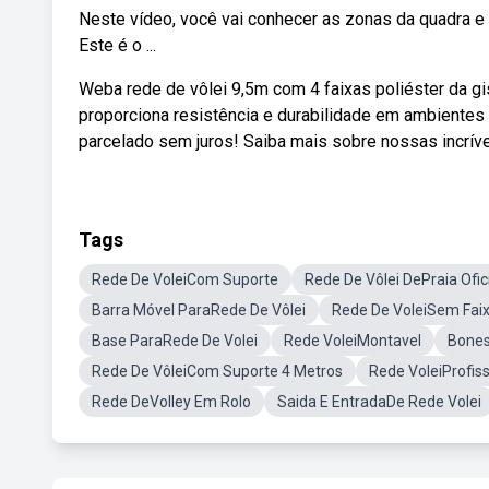
Neste vídeo, você vai conhecer as zonas da quadra e
Este é o ...
Weba rede de vôlei 9,5m com 4 faixas poliéster da g
proporciona resistência e durabilidade em ambientes 
parcelado sem juros! Saiba mais sobre nossas incrív
Tags
Rede De VoleiCom Suporte
Rede De Vôlei DePraia Ofic
Barra Móvel ParaRede De Vôlei
Rede De VoleiSem Fai
Base ParaRede De Volei
Rede VoleiMontavel
Bone
Rede De VôleiCom Suporte 4 Metros
Rede VoleiProfiss
Rede DeVolley Em Rolo
Saida E EntradaDe Rede Volei