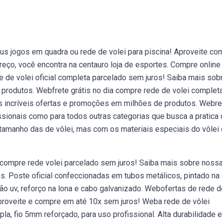
us jogos em quadra ou rede de volei para piscina! Aproveite co
preço, você encontra na centauro loja de esportes. Compre onlin
e de volei oficial completa parcelado sem juros! Saiba mais sob
produtos. Webfrete grátis no dia compre rede de volei comple
s incríveis ofertas e promoções em milhões de produtos. Webr
ofissionais como para todos outras categorias que busca a pratica
 tamanho das de vôlei, mas com os materiais especiais do vôlei
a compre rede volei parcelado sem juros! Saiba mais sobre noss
. Poste oficial confeccionadas em tubos metálicos, pintado na 
o uv, reforço na lona e cabo galvanizado. Webofertas de rede d
Aproveite e compre em até 10x sem juros! Weba rede de vôlei
a, fio 5mm reforçado, para uso profissional. Alta durabilidade e