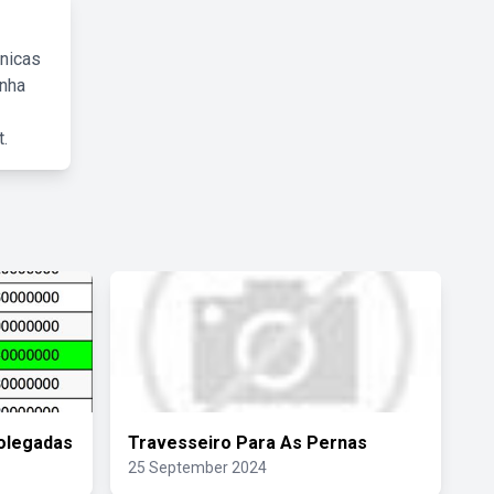
cnicas
inha
.
olegadas
Travesseiro Para As Pernas
25 September 2024