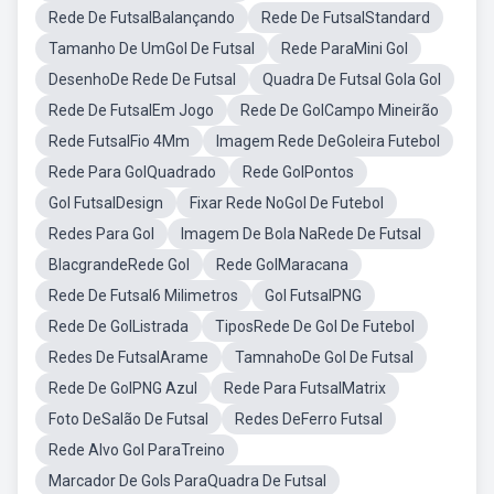
Rede De FutsalBalançando
Rede De FutsalStandard
Tamanho De UmGol De Futsal
Rede ParaMini Gol
DesenhoDe Rede De Futsal
Quadra De Futsal Gola Gol
Rede De FutsalEm Jogo
Rede De GolCampo Mineirão
Rede FutsalFio 4Mm
Imagem Rede DeGoleira Futebol
Rede Para GolQuadrado
Rede GolPontos
Gol FutsalDesign
Fixar Rede NoGol De Futebol
Redes Para Gol
Imagem De Bola NaRede De Futsal
BlacgrandeRede Gol
Rede GolMaracana
Rede De Futsal6 Milimetros
Gol FutsalPNG
Rede De GolListrada
TiposRede De Gol De Futebol
Redes De FutsalArame
TamnahoDe Gol De Futsal
Rede De GolPNG Azul
Rede Para FutsalMatrix
Foto DeSalão De Futsal
Redes DeFerro Futsal
Rede Alvo Gol ParaTreino
Marcador De Gols ParaQuadra De Futsal