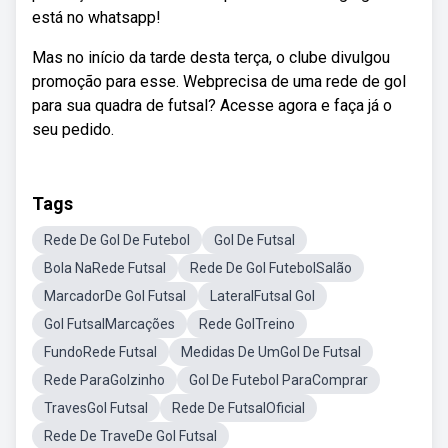
está no whatsapp!
Mas no início da tarde desta terça, o clube divulgou
promoção para esse. Webprecisa de uma rede de gol
para sua quadra de futsal? Acesse agora e faça já o
seu pedido.
Tags
Rede De Gol De Futebol
Gol De Futsal
Bola NaRede Futsal
Rede De Gol FutebolSalão
MarcadorDe Gol Futsal
LateralFutsal Gol
Gol FutsalMarcações
Rede GolTreino
FundoRede Futsal
Medidas De UmGol De Futsal
Rede ParaGolzinho
Gol De Futebol ParaComprar
TravesGol Futsal
Rede De FutsalOficial
Rede De TraveDe Gol Futsal