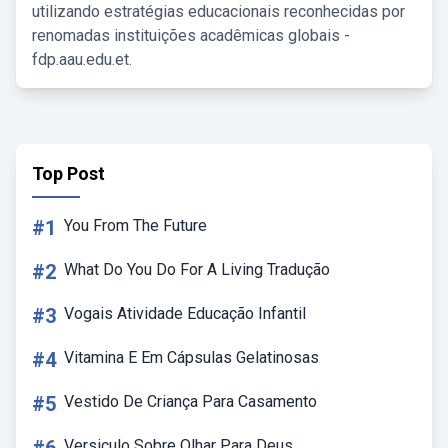
utilizando estratégias educacionais reconhecidas por
renomadas instituições acadêmicas globais -
fdp.aau.edu.et.
Top Post
#1
You From The Future
#2
What Do You Do For A Living Tradução
#3
Vogais Atividade Educação Infantil
#4
Vitamina E Em Cápsulas Gelatinosas
#5
Vestido De Criança Para Casamento
Versiculo Sobre Olhar Para Deus