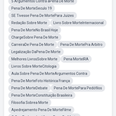
5 Argumentos Contra aPena De Morte
Pena De MorteSeculo 19
SE Tivesse Pena De MortePara Juizes
Redação Sobre Morte
Livro Sobre MorteInternacional
Pena De MorteNo Brasil Hoje
ChargeSobre Pena De Morte
CarreiraDe Pena De Morte
Pena De MortePra Arbitro
Legalização DaPena De Morte
Melhores LivrosSobre Morte
Pena MorteIRA
Livros Sobre MorteCitologia
Aula Sobre Pena De MorteArgumentos Contra
Pena De MorteFoto Histórica França
Pena De MorteDebate
Pena De MortePara Pedófilos
Pena De MorteConstituição Brasileira
Filosofia Sobrea Morte
Apedrejamento Pena De MorteFilme