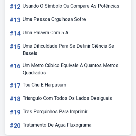
#12
Usando O Símbolo Ou Compare As Potências
#13
Uma Pessoa Orgulhosa Sofre
#14
Uma Palavra Com 5 A
#15
Uma Dificuldade Para Se Definir Ciência Se
Baseia
#16
Um Metro Cúbico Equivale A Quantos Metros
Quadrados
#17
Tsu Chu E Harpasum
#18
Triangulo Com Todos Os Lados Desiguais
#19
Tres Porquinhos Para Imprimir
#20
Tratamento De Agua Fluxograma