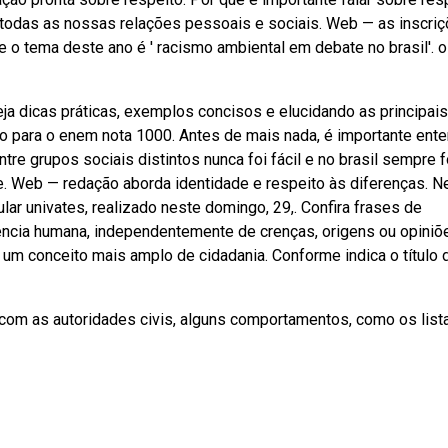
 todas as nossas relações pessoais e sociais. Web — as inscri
e o tema deste ano é ' racismo ambiental em debate no brasil'. o 
eja dicas práticas, exemplos concisos e elucidando as principais
 para o enem nota 1000. Antes de mais nada, é importante ent
re grupos sociais distintos nunca foi fácil e no brasil sempre f
. Web — redação aborda identidade e respeito às diferenças. N
ar univates, realizado neste domingo, 29,. Confira frases de
vência humana, independentemente de crenças, origens ou opiniõ
um conceito mais amplo de cidadania. Conforme indica o título 
 com as autoridades civis, alguns comportamentos, como os lis