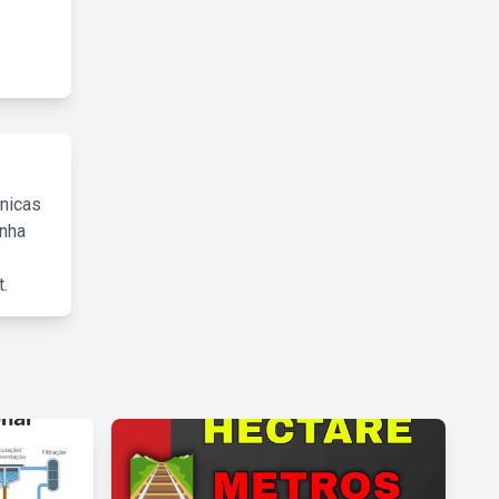
cnicas
inha
.