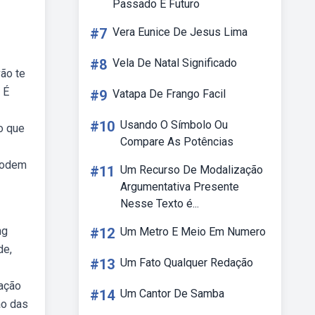
Passado E Futuro
#7
Vera Eunice De Jesus Lima
#8
Vela De Natal Significado
ão te
 É
#9
Vatapa De Frango Facil
#10
Usando O Símbolo Ou
o que
Compare As Potências
 podem
#11
Um Recurso De Modalização
Argumentativa Presente
Nesse Texto é...
ng
#12
Um Metro E Meio Em Numero
de,
#13
Um Fato Qualquer Redação
dação
#14
Um Cantor De Samba
ão das