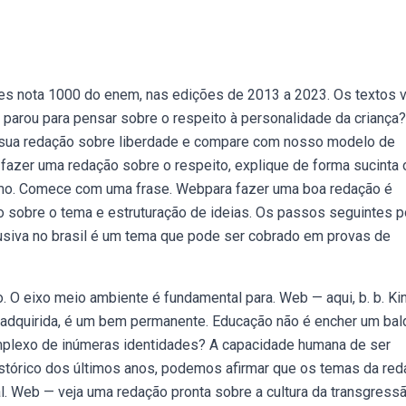
 nota 1000 do enem, nas edições de 2013 a 2023. Os textos v
á parou para pensar sobre o respeito à personalidade da criança?
 sua redação sobre liberdade e compare com nosso modelo de
 fazer uma redação sobre o respeito, explique de forma sucinta 
ximo. Comece com uma frase. Webpara fazer uma boa redação é
ão sobre o tema e estruturação de ideias. Os passos seguintes
lusiva no brasil é um tema que pode ser cobrado em provas de
. O eixo meio ambiente é fundamental para. Web — aqui, b. b. Ki
z adquirida, é um bem permanente. Educação não é encher um bal
mplexo de inúmeras identidades? A capacidade humana de ser
istórico dos últimos anos, podemos afirmar que os temas da re
. Web — veja uma redação pronta sobre a cultura da transgress