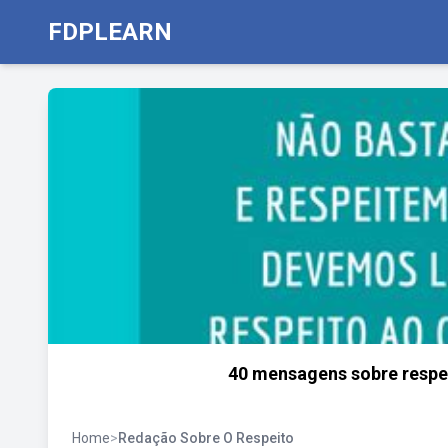
FDPLEARN
40 mensagens sobre respei
Home
>
Redação Sobre O Respeito