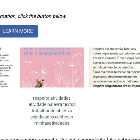
mation, click the button below.
LEARN MORE
respeito atividades
atividade palavra textos
trabalhando objetivo
significados conhecer
minhasatividades
ão pronta sobre respeito. Por que é importante falar sobre res