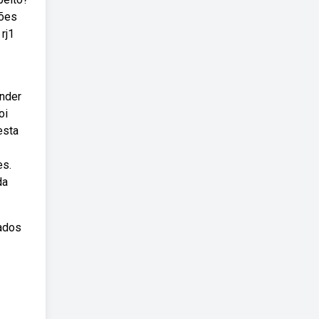
ções
rj1
ender
oi
esta
es.
da
tados