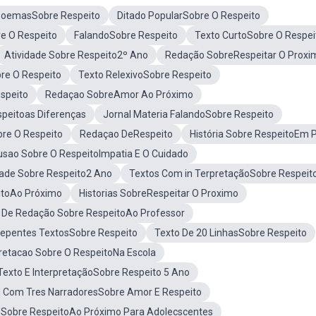
oemasSobre Respeito
Ditado PopularSobre O Respeito
e O Respeito
FalandoSobre Respeito
Texto CurtoSobre O Respei
Atividade Sobre Respeito2º Ano
Redação SobreRespeitar O Proxi
re O Respeito
Texto RelexivoSobre Respeito
espeito
Redaçao SobreAmor Ao Próximo
peitoas Diferenças
Jornal Materia FalandoSobre Respeito
re O Respeito
Redaçao DeRespeito
História Sobre RespeitoEm 
usao Sobre O RespeitoImpatia E O Cuidado
dade Sobre Respeito2 Ano
Textos Com in TerpretaçãoSobre Respeit
toAo Próximo
Historias SobreRespeitar O Proximo
 De Redação Sobre RespeitoAo Professor
Repentes TextosSobre Respeito
Texto De 20 LinhasSobre Respeito
pretacao Sobre O RespeitoNa Escola
Texto E InterpretaçãoSobre Respeito 5 Ano
 Com Tres NarradoresSobre Amor E Respeito
 Sobre RespeitoAo Próximo Para Adolecscentes