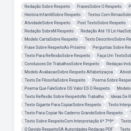
Redação Sobre Respeito
FrasesSobre O Respeito
P
História InfantilSobre Respeito
Textos Com RimasSobr
AtividadeSobre Respeito
Post TextoSobre Respeito
Redação SobreM Respeito
Redação Até 10 Lin HasSob
Modelo CartaSobre Respeito
Texto DescritivoSobre R
Frase Sobre RespeitoAo Próximo
Perguntas Sobre Res
Texto Para ReflexãoSobre Respeito
Faça Um TextoSob
Conclusoes De TrabalhosSobre Respeito
Redaçao Incl
Modelo AvaliacaoSobre Respeito Alfabetizaçoa
Ativi
Texto De FilosofiaSobre Respeito
Poema Sobre Respei
Poema Que FaleSobre OS Valor ES O Respeito
Modelo
Texto Reflexão Sobre RespeitoNo Trabalho
Ideias De 
Texto Gigante Para CopiarSobre Respeito
Texto Inter
Texto Para Copiar No Caderno GrandeSobre Respeito
Texto Sobre RespeitoCom Interpretação 6ª 7º9º
Texto
O Devido RespeitoSA Autoridades Redacao PDF
Texto