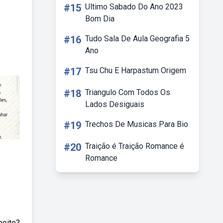
#15
Ultimo Sabado Do Ano 2023
Bom Dia
#16
Tudo Sala De Aula Geografia 5
Ano
#17
Tsu Chu E Harpastum Origem
#18
Triangulo Com Todos Os
Lados Desiguais
#19
Trechos De Musicas Para Bio
#20
Traição é Traição Romance é
Romance
peito?