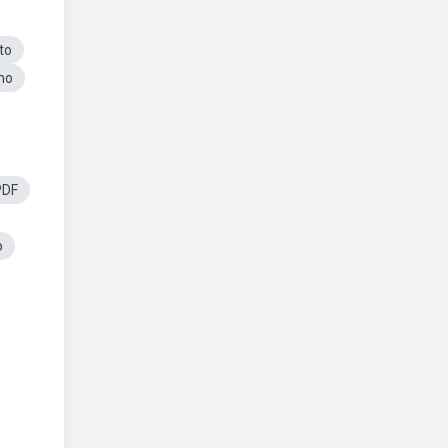
to
mo
PDF
o