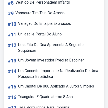
#8
Vestido De Personagem Infantil
#9
Vassoura Tira Teia De Aranha
#10
Variação De Entalpia Exercicios
#11
Unilasalle Portal Do Aluno
#12
Uma Fita De Dna Apresenta A Seguinte
Sequência
#13
Um Jovem Investidor Precisa Escolher
#14
Um Conceito Importante Na Realização De Uma
Pesquisa Estatística
#15
Um Capital De 800 Aplicado A Juros Simples
#16
Triangulos E Quadrilateros 8 Ano
Tres Porquinhos Para Imprimir