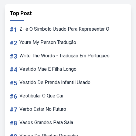
Top Post
#1
Z- é O Símbolo Usado Para Representar O
#2
Youre My Person Tradução
#3
Write The Words - Tradução Em Português
#4
Vestido Mae E Filha Longo
#5
Vestido De Prenda Infantil Usado
#6
Vestibular O Que Cai
#7
Verbo Estar No Futuro
#8
Vasos Grandes Para Sala
Vasos De Plantas Desenho