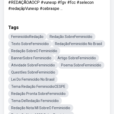
#REDAÇÃOAOCP #vunesp #fgv #fcc #selecon
#redaçãpVunesp #cebraspe ...
Tags
FeminicídioRedação
Redação SobreFeminicídio
Texto SobreFeminicídio
RedaçãoFeminicídio No Brasil
Redação SobreO Feminicídio
BannerSobre Feminicidio
Artigo SobreFeminicídio
Atividade SobreFeminicídio
Poema SobreFeminicídio
Questões SobreFeminicídio
Lei Do Feminicídio No Brasil
Tema Redação FeminicidioCESPE
Redação Pronta SobreFeminicídio
Tema DeRedação Feminicídio
Redação Nota Ml SobreO Feminicidio