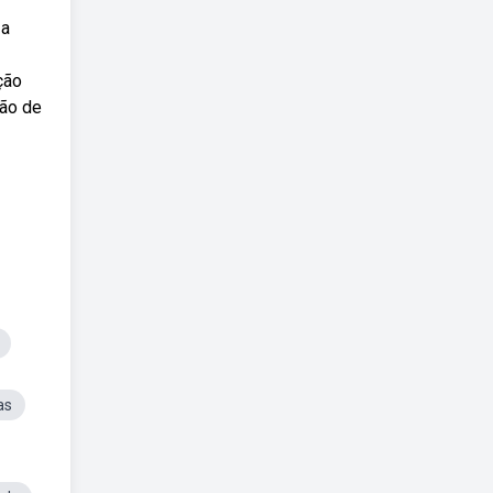
 a
ção
são de
as