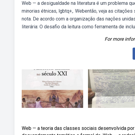
Web — a desigualdade na literatura é um problema que
minorias étnicas, lgbtq+,. Webentão, veja as citações
nota. De acordo com a organização das nações unidas
literária: O desafio da leitura como ferramenta de i
For more infor
Web — a teoria das classes sociais desenvolvida por