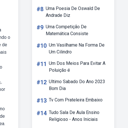
#8
Uma Poesia De Oswald De
Andrade Diz
#9
Uma Competição De
a
Matemática Consiste
ando o
e de
#10
Um Vasilhame Na Forma De
Um Cilindro
mais
#11
Um Dos Meios Para Evitar A
io
Poluição é
#12
Ultimo Sabado Do Ano 2023
,.
Bom Dia
por
#13
Tv Com Prateleira Embaixo
 no
#14
Tudo Sala De Aula Ensino
 de
Religioso - Anos Iniciais
ea.