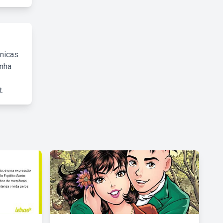
cnicas
inha
.