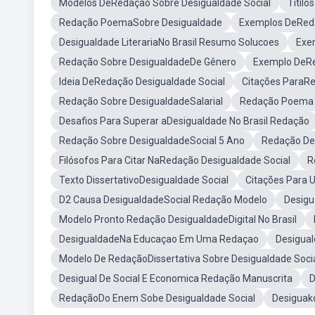
Modelos DeRedação Sobre Desigualdade Social
Titil
Redação PoemaSobre Desigualdade
Exemplos DeReda
Desigualdade LiterariaNo Brasil Resumo Solucoes
Exe
Redação Sobre DesigualdadeDe Gênero
Exemplo DeRe
Ideia DeRedação Desigualdade Social
Citações ParaRe
Redação Sobre DesigualdadeSalarial
Redação Poema 
Desafios Para Superar aDesigualdade No Brasil Redação
Redação Sobre DesigualdadeSocial 5 Ano
Redação Des
Filósofos Para Citar NaRedação Desigualdade Social
R
Texto DissertativoDesigualdade Social
Citações Para 
D2 Causa DesigualdadeSocial Redação Modelo
Desigu
Modelo Pronto Redação DesigualdadeDigital No Brasil
DesigualdadeNa Educaçao Em Uma Redaçao
Desigua
Modelo De RedaçãoDissertativa Sobre Desigualdade Soci
Desigual De Social E Economica Redação Manuscrita
D
RedaçãoDo Enem Sobe Desigualdade Social
Desiguakd