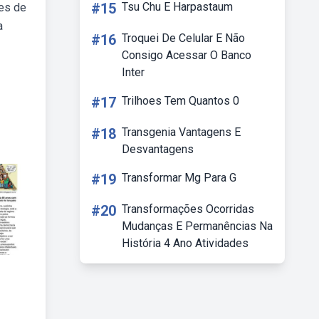
#15
Tsu Chu E Harpastaum
res de
a
#16
Troquei De Celular E Não
Consigo Acessar O Banco
Inter
#17
Trilhoes Tem Quantos 0
#18
Transgenia Vantagens E
Desvantagens
#19
Transformar Mg Para G
#20
Transformações Ocorridas
Mudanças E Permanências Na
História 4 Ano Atividades