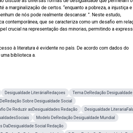
ão discute as diversas formas de desigualdade que permeiam o
é a marginalização de certos. “enquanto a pobreza, a injustiça e
nenhum de nós pode realmente descansar. ”. Neste estudo,
ica contemporânea, que se caracteriza como um desafio em rela
apel crucial na representação das minorias, permitindo a expres
acesso à literatura é evidente no país. De acordo com dados do
 uma biblioteca a.
Desigualdade LiteráriaRedaçoes
Tema DeRedação Desigualdade
DeRedação Sobre Desigualdade Social
fio De Reduzir asDesigualdades Redação
Desigualdade LiterariaFal
aldadesSociais
Modelo DeRedação Desigualdade Mundial
s DaDesigualdade Social Redação