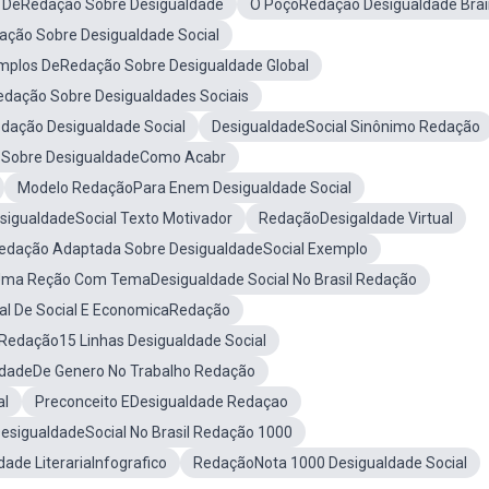
os DeRedação Sobre Desigualdade
O PoçoRedação Desigualdade Brai
ção Sobre Desigualdade Social
mplos DeRedação Sobre Desigualdade Global
dação Sobre Desigualdades Sociais
dação Desigualdade Social
DesigualdadeSocial Sinônimo Redação
Sobre DesigualdadeComo Acabr
Modelo RedaçãoPara Enem Desigualdade Social
igualdadeSocial Texto Motivador
RedaçãoDesigaldade Virtual
edação Adaptada Sobre DesigualdadeSocial Exemplo
Uma Reção Com TemaDesigualdade Social No Brasil Redação
al De Social E EconomicaRedação
Redação15 Linhas Desigualdade Social
ldadeDe Genero No Trabalho Redação
al
Preconceito EDesigualdade Redaçao
esigualdadeSocial No Brasil Redação 1000
ade LiterariaInfografico
RedaçãoNota 1000 Desigualdade Social