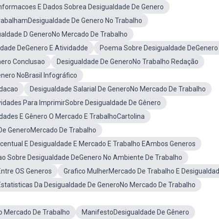
nformacoes E Dados Sobrea Desigualdade De Genero
TrabalhamDesigualdade De Genero No Trabalho
ualdade D GeneroNo Mercado De Trabalho
ldade DeGenero E Atividadde
Poema Sobre Desigualdade DeGenero
ero Conclusao
Desigualdade De GeneroNo Trabalho Redação
nero NoBrasil Infográfico
edacao
Desigualdade Salarial De GeneroNo Mercado De Trabalho
vidades Para ImprimirSobre Desigualdade De Gênero
dades E Gênero O Mercado E TrabalhoCartolina
 De GeneroMercado De Trabalho
centual E Desigualdade E Mercado E Trabalho EAmbos Generos
o Sobre Desigualdade DeGenero No Ambiente De Trabalho
Entre OS Generos
Grafico MulherMercado De Trabalho E Desigualda
Estatisticas Da Desigualdade De GeneroNo Mercado De Trabalho
o Mercado De Trabalho
ManifestoDesigualdade De Gênero