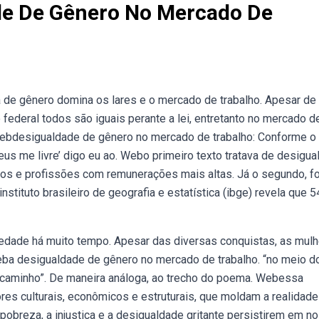
de De Gênero No Mercado De
 de gênero domina os lares e o mercado de trabalho. Apesar de
o federal todos são iguais perante a lei, entretanto no mercado d
Webdesigualdade de gênero no mercado de trabalho: Conforme o 
. ‘deus me livre’ digo eu ao. Webo primeiro texto tratava de desigu
rsos e profissões com remunerações mais altas. Já o segundo, f
stituto brasileiro de geografia e estatística (ibge) revela que 
edade há muito tempo. Apesar das diversas conquistas, as mul
ba desigualdade de gênero no mercado de trabalho. “no meio d
 caminho”. De maneira análoga, ao trecho do poema. Webessa
ores culturais, econômicos e estruturais, que moldam a realidade
pobreza, a injustiça e a desigualdade gritante persistirem em n