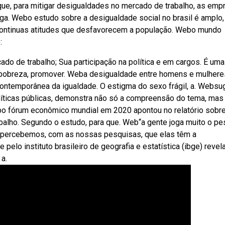
que, para mitigar desigualdades no mercado de trabalho, as emp
ga. Webo estudo sobre a desigualdade social no brasil é amplo,
ontinuas atitudes que desfavorecem a população. Webo mundo
:
 de trabalho; Sua participação na política e em cargos. É uma
 a pobreza, promover. Weba desigualdade entre homens e mulhere
temporânea da igualdade. O estigma do sexo frágil, a. Websug
líticas públicas, demonstra não só a compreensão do tema, mas
bo fórum econômico mundial em 2020 apontou no relatório sobre
alho. Segundo o estudo, para que. Web“a gente joga muito o pe
mas percebemos, com as nossas pesquisas, que elas têm a
elo instituto brasileiro de geografia e estatística (ibge) revel
a.