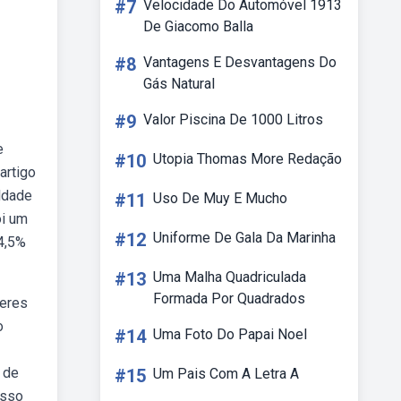
#7
Velocidade Do Automóvel 1913
De Giacomo Balla
#8
Vantagens E Desvantagens Do
Gás Natural
#9
Valor Piscina De 1000 Litros
e
#10
Utopia Thomas More Redação
artigo
aldade
#11
Uso De Muy E Mucho
oi um
#12
Uniforme De Gala Da Marinha
54,5%
#13
Uma Malha Quadriculada
Formada Por Quadrados
heres
o
#14
Uma Foto Do Papai Noel
 de
#15
Um Pais Com A Letra A
osso