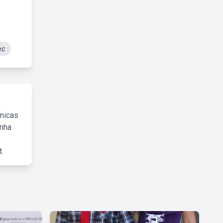
ec
cnicas
inha
.