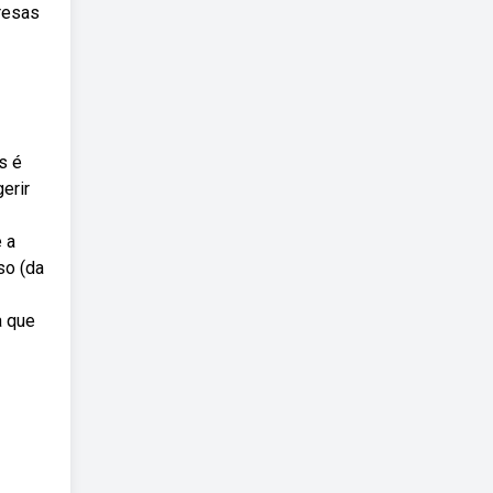
resas
s é
erir
 a
so (da
a que