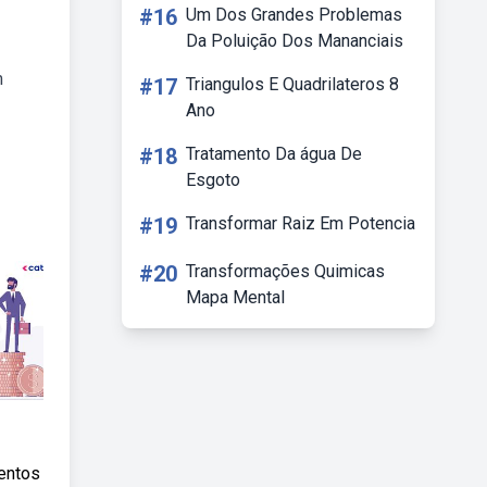
#16
Um Dos Grandes Problemas
Da Poluição Dos Mananciais
m
#17
Triangulos E Quadrilateros 8
Ano
#18
Tratamento Da água De
Esgoto
#19
Transformar Raiz Em Potencia
#20
Transformações Quimicas
Mapa Mental
entos