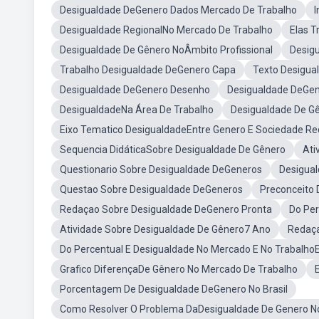
Desigualdade DeGenero Dados Mercado De Trabalho
I
Desigualdade RegionalNo Mercado De Trabalho
Elas 
Desigualdade De Gênero NoÂmbito Profissional
Desig
Trabalho Desigualdade DeGenero Capa
Texto Desigua
Desigualdade DeGenero Desenho
Desigualdade DeGen
DesigualdadeNa Área De Trabalho
Desigualdade De Gê
Eixo Tematico DesigualdadeEntre Genero E Sociedade R
Sequencia DidáticaSobre Desigualdade De Gênero
Ati
Questionario Sobre Desigualdade DeGeneros
Desigual
Questao Sobre Desigualdade DeGeneros
Preconceito
Redaçao Sobre Desigualdade DeGenero Pronta
Do Per
Atividade Sobre Desigualdade De Gênero7 Ano
Redaça
Do Percentual E Desigualdade No Mercado E No Trabalho
Grafico DiferençaDe Gênero No Mercado De Trabalho
Porcentagem De Desigualdade DeGenero No Brasil
Como Resolver O Problema DaDesigualdade De Genero N