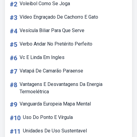
#2
Voleibol Como Se Joga
#3
Vídeo Engraçado De Cachorro E Gato
#4
Vesícula Biliar Para Que Serve
#5
Verbo Andar No Pretérito Perfeito
#6
Vc E Linda Em Ingles
#7
Vatapá De Camarão Paraense
#8
Vantagens E Desvantagens Da Energia
Termoelétrica
#9
Vanguarda Europeia Mapa Mental
#10
Uso Do Ponto E Vírgula
#11
Unidades De Uso Sustentavel