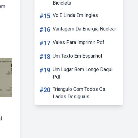
Bicicleta
nem
#15
Vc E Linda Em Ingles
#16
Vantagem Da Energia Nuclear
#17
Vales Para Imprimir Pdf
#18
Um Texto Em Espanhol
#19
Um Lugar Bem Longe Daqui
Pdf
#20
Triangulo Com Todos Os
Lados Desiguais
)