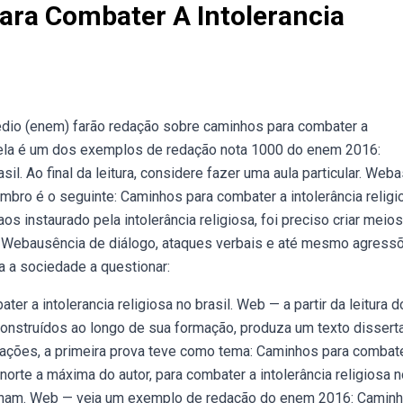
ra Combater A Intolerancia
dio (enem) farão redação sobre caminhos para combater a
Webela é um dos exemplos de redação nota 1000 do enem 2016:
sil. Ao final da leitura, considere fazer uma aula particular. Web
ro é o seguinte: Caminhos para combater a intolerância religi
aos instaurado pela intolerância religiosa, foi preciso criar meio
. Webausência de diálogo, ataques verbais e até mesmo agress
a a sociedade a questionar:
 a intolerancia religiosa no brasil. Web — a partir da leitura d
nstruídos ao longo de sua formação, produza um texto disserta
ações, a primeira prova teve como tema: Caminhos para combate
norte a máxima do autor, para combater a intolerância religiosa 
tenham. Web — veja um exemplo de redação do enem 2016: Camin