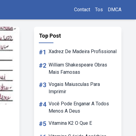
Contact
Tos
DMCA
Top Post
#1
Xadrez De Madeira Profissional
#2
William Shakespeare Obras
Mais Famosas
#3
Vogais Maiusculas Para
Imprimir
#4
Você Pode Enganar A Todos
Menos A Deus
#5
Vitamina K2 O Que E