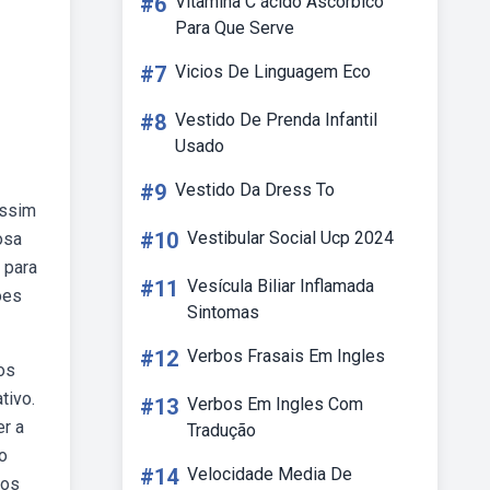
#6
Vitamina C ácido Ascórbico
Para Que Serve
#7
Vicios De Linguagem Eco
#8
Vestido De Prenda Infantil
Usado
#9
Vestido Da Dress To
assim
#10
Vestibular Social Ucp 2024
osa
s para
#11
Vesícula Biliar Inflamada
ões
Sintomas
#12
Verbos Frasais Em Ingles
os
tivo.
#13
Verbos Em Ingles Com
r a
Tradução
no
#14
Velocidade Media De
hos