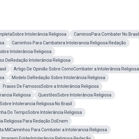
letaSobre Intolerância Religiosa
CaminosPara Combater No Brasi
osa
Caminhos Para Cambatera Intolerancia Religiosa Redação
obre Intolerância Religiosa
os DeRedação Intolerância Religiosa
asil
Artigo De Opinião Sobre ComoCombater a Intolerância Religiosa
osa
Modelo DeRedação Sobre Intolerância Religiosa
Frases De FamososSobre a Intolerância Religiosa
ancia Religiosa
QuestõesSobre Intolerância Religiosa
bre Intolerancia Religiosa No Brasil
inha Do TempoSobre Intolerância Religiosa
cia Religiosa Para Redação DoEnem
a MilCaminhos Para Combater a Intolerancia Religiosa
Imagem FolderIntolerância Religiosa Redação