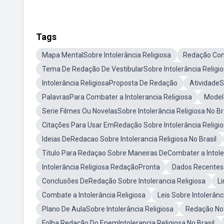
Tags
Mapa MentalSobre Intolerância Religiosa
Redação Comp
Tema De Redação De VestibularSobre Intolerância Religi
Intolerância ReligiosaProposta De Redação
AtividadeS
PalavrasPara Combater a Intolerancia Religiosa
Model
Serie Filmes Ou NovelasSobre Intolerância Religiosa No Br
Citações Para Usar EmRedação Sobre Intolerância Religi
Ideias DeRedacao Sobre Intolerancia Religiosa No Brasil
Titulo Para Redaçao Sobre Maneiras DeCombater a Intoler
Intolerância Religiosa RedaçãoPronta
Dados RecentesSo
Conclusões DeRedação Sobre Intolerancia Religiosa
L
Combate a Intolerância Religiosa
Leis Sobre Intolerân
Plano De AulaSobre Intolerância Religiosa
Redação Not
Folha Redação Do EnemIntolerancia Religiosa No Brasil