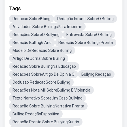
Tags
Redacao SobreBiliing
Redação Infantil SobreO Bulling
Atividades Sobre BullingsPara Imprimir
Redações SobreO Bullying
Entrevista SobreO Bulling
Redação Bulling6 Ano
Redação Sobre BullingsPronta
Modelo DeRedação Sobre Bulling
Artigo De JornalSobre Bulling
Redaçao Sobre BullingNa Educaçao
Redacoes SobreArtigo De Opinia O
Bullyng Redaçao
Coclusao RedacaoSobre Bullyng
Redações Nota Mil SobreBullyng E Violencia
Texto Narrativo SobreUm Caso Bullying
Redação Sobre BullyingNarrativa Pronta
Bulling RedaçãoEspositiva
Redação Pronta Sobre BullyingKuririn