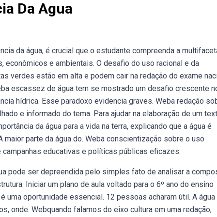
ia Da Agua
ncia da água, é crucial que o estudante compreenda a multiface
, econômicos e ambientais. O desafio do uso racional e da
s verdes estão em alta e podem cair na redação do exame nac
Weba escassez de água tem se mostrado um desafio crescente n
ncia hídrica. Esse paradoxo evidencia graves. Weba redação so
lhado e informado do tema. Para ajudar na elaboração de um tex
ortância da água para a vida na terra, explicando que a água é
 A maior parte da água do. Weba conscientização sobre o uso
campanhas educativas e políticas públicas eficazes.
ua pode ser depreendida pelo simples fato de analisar a compo
utura. Iniciar um plano de aula voltado para o 6º ano do ensino
 uma oportunidade essencial. 12 pessoas acharam útil. A água
os, onde. Webquando falamos do eixo cultura em uma redação,