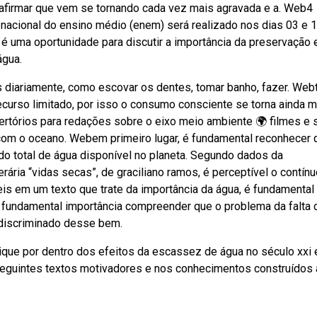
el afirmar que vem se tornando cada vez mais agravada e a. Web4
acional do ensino médio (enem) será realizado nos dias 03 e 
 uma oportunidade para discutir a importância da preservação 
água.
 diariamente, como escovar os dentes, tomar banho, fazer. Web
curso limitado, por isso o consumo consciente se torna ainda m
rtórios para redações sobre o eixo meio ambiente 🌍 filmes e 
om o oceano. Webem primeiro lugar, é fundamental reconhecer 
o total de água disponível no planeta. Segundo dados da
erária “vidas secas”, de graciliano ramos, é perceptível o contín
is em um texto que trate da importância da água, é fundamental
e fundamental importância compreender que o problema da falta 
ndiscriminado desse bem.
que por dentro dos efeitos da escassez de água no século xxi 
seguintes textos motivadores e nos conhecimentos construídos