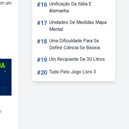
bem um
#16
Unificação Da Itália E
Alemanha
#17
Unidades De Medidas Mapa
Mental
#18
Uma Dificuldade Para Se
Definir Ciência Se Baseia
#19
Um Recipiente De 30 Litros
#20
Tudo Pelo Jogo Livro 3
o