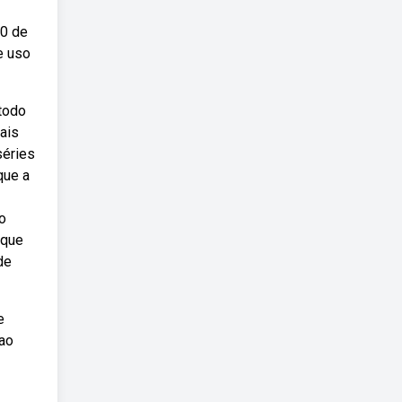
10 de
e uso
todo
ais
séries
que a
uo
 que
de
e
 ao