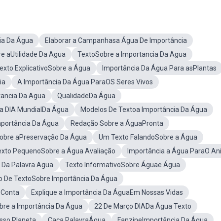
ia Da Água
Elaborar a Campanhasa Água De Importância
e aUtilidade Da Agua
TextoSobre a Importancia Da Agua
exto ExplicativoSobre a Água
Importância Da Água Para asPlantas
ia
A Importância Da Água ParaOS Seres Vivos
tancia Da Agua
QualidadeDa Água
 DIA MundialDa Água
Modelos De Textoa Importância Da Água
portância Da Água
Redação Sobre a ÁguaPronta
Sobre aPreservação Da Água
Um Texto FalandoSobre a Água
exto PequenoSobre a Água Avaliação
Importância a Água ParaO An
 Da Palavra Agua
Texto InformativoSobre Águae Água
ão De TextoSobre Importância Da Água
 Conta
Explique a Importância Da ÁguaEm Nossas Vidas
bre a Importância Da Água
22 De Março DIADa Água Texto
sso Planeta
Caça PalavraÁgua
FanzineImportância Da Água