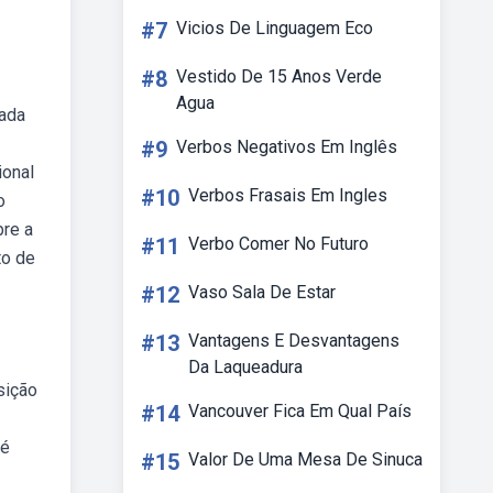
#7
Vicios De Linguagem Eco
#8
Vestido De 15 Anos Verde
Agua
tada
#9
Verbos Negativos Em Inglês
ional
#10
Verbos Frasais Em Ingles
o
bre a
#11
Verbo Comer No Futuro
to de
#12
Vaso Sala De Estar
#13
Vantagens E Desvantagens
Da Laqueadura
sição
#14
Vancouver Fica Em Qual País
 é
#15
Valor De Uma Mesa De Sinuca