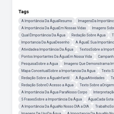
Tags
A Importância Da ÁguaResumo
ImagensDa Importânc
A Importância Da ÁguaEm Nossas Vidas
Imagens Sobr
Qual ÉImportância Da Água
Redação Sobre Agua
T
Importancia Da AguaDesenho
A ÁguaE Sua Importânc
Atividadea Importância Da Água
TextosSobre a Impor
Pontos Importantes Da ÁguaEm Nossa Vida
Campanha
PesquisaSobre a Agua
Imagens Que Demonstrama Im
Mapa ConceitualSobre a Importancia Da Agua
Texto 
Redação Sobre a ÁguaInfantil
A ÁguaAtividades
T
Redação SobreO Acesso a Agua
Texto Sobre aOrigem
A Importância Da Água ParaNosso Corpo
Interpretaç
5 FrasesSobre a Importância Da Água
ÁguaCada Gota
A Importância Da ÁguaNo Nosso DIA a DIA
TrabalhoSo
Imagens De UsoDa Água
A Importancia Da AguaNo No