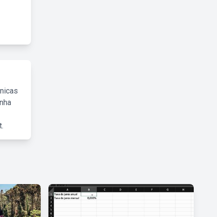
cnicas
inha
.