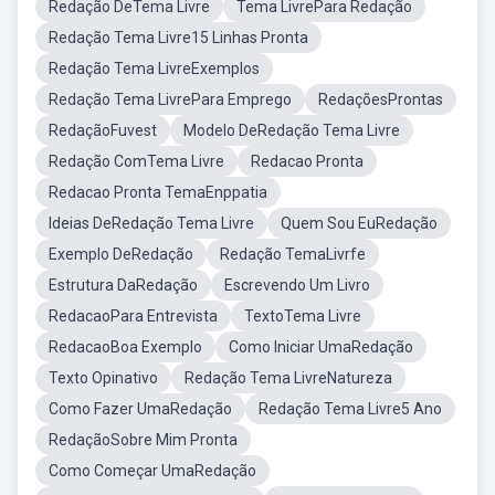
Redação DeTema Livre
Tema LivrePara Redação
Redação Tema Livre15 Linhas Pronta
Redação Tema LivreExemplos
Redação Tema LivrePara Emprego
RedaçõesProntas
RedaçãoFuvest
Modelo DeRedação Tema Livre
Redação ComTema Livre
Redacao Pronta
Redacao Pronta TemaEnppatia
Ideias DeRedação Tema Livre
Quem Sou EuRedação
Exemplo DeRedação
Redação TemaLivrfe
Estrutura DaRedação
Escrevendo Um Livro
RedacaoPara Entrevista
TextoTema Livre
RedacaoBoa Exemplo
Como Iniciar UmaRedação
Texto Opinativo
Redação Tema LivreNatureza
Como Fazer UmaRedação
Redação Tema Livre5 Ano
RedaçãoSobre Mim Pronta
Como Começar UmaRedação