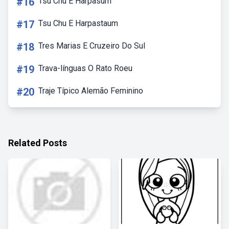
#16
Tsu Chu E Harpasum
#17
Tsu Chu E Harpastaum
#18
Tres Marias E Cruzeiro Do Sul
#19
Trava-línguas O Rato Roeu
#20
Traje Típico Alemão Feminino
Related Posts