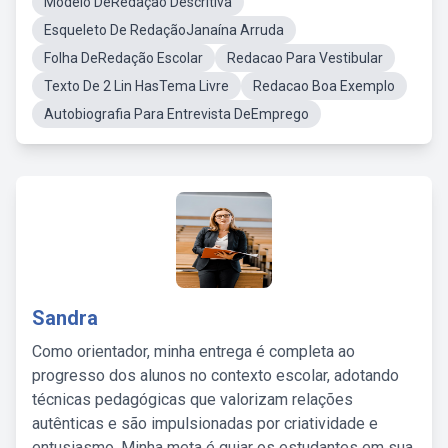
Modelo DeRedação Descritiva
Esqueleto De RedaçãoJanaína Arruda
Folha DeRedação Escolar
Redacao Para Vestibular
Texto De 2 Lin HasTema Livre
Redacao Boa Exemplo
Autobiografia Para Entrevista DeEmprego
Sandra
Como orientador, minha entrega é completa ao
progresso dos alunos no contexto escolar, adotando
técnicas pedagógicas que valorizam relações
autênticas e são impulsionadas por criatividade e
entusiasmo. Minha meta é guiar os estudantes em sua