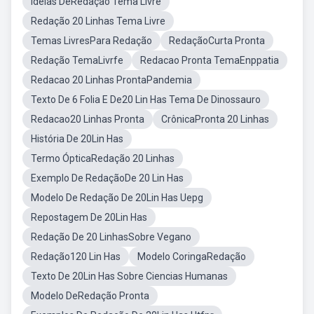
Ideias DeRedação Tema Livre
Redação 20 Linhas Tema Livre
Temas LivresPara Redação
RedaçãoCurta Pronta
Redação TemaLivrfe
Redacao Pronta TemaEnppatia
Redacao 20 Linhas ProntaPandemia
Texto De 6 Folia E De20 Lin Has Tema De Dinossauro
Redacao20 Linhas Pronta
CrônicaPronta 20 Linhas
História De 20Lin Has
Termo ÓpticaRedação 20 Linhas
Exemplo De RedaçãoDe 20 Lin Has
Modelo De Redação De 20Lin Has Uepg
Repostagem De 20Lin Has
Redação De 20 LinhasSobre Vegano
Redação120 Lin Has
Modelo CoringaRedação
Texto De 20Lin Has Sobre Ciencias Humanas
Modelo DeRedação Pronta