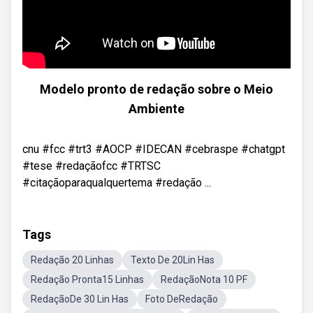
Modelo pronto de redação sobre o Meio
Ambiente
cnu #fcc #trt3 #AOCP #IDECAN #cebraspe #chatgpt
#tese #redaçãofcc #TRTSC
#citaçãoparaqualquertema #redação ...
Tags
Redação 20 Linhas
Texto De 20Lin Has
Redação Pronta15 Linhas
RedaçãoNota 10 PF
RedaçãoDe 30 Lin Has
Foto DeRedação