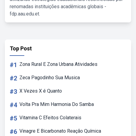
renomadas instituições acadêmicas globais -
fdp.aau.edu.et.
Top Post
#1
Zona Rural E Zona Urbana Atividades
#2
Zeca Pagodinho Sua Musica
#3
X Vezes X é Quanto
#4
Volta Pra Mim Harmonia Do Samba
#5
Vitamina C Efeitos Colaterais
#6
Vinagre E Bicarbonato Reação Química