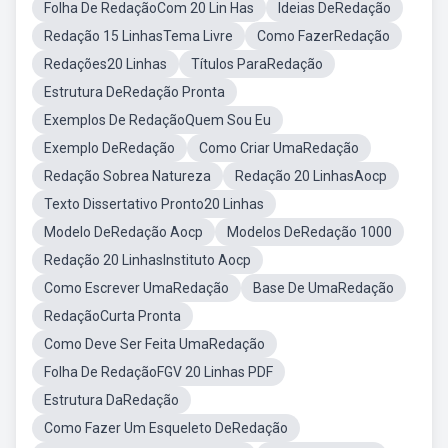
Folha De RedaçãoCom 20 Lin Has
Ideias DeRedação
Redação 15 LinhasTema Livre
Como FazerRedação
Redações20 Linhas
Títulos ParaRedação
Estrutura DeRedação Pronta
Exemplos De RedaçãoQuem Sou Eu
Exemplo DeRedação
Como Criar UmaRedação
Redação Sobrea Natureza
Redação 20 LinhasAocp
Texto Dissertativo Pronto20 Linhas
Modelo DeRedação Aocp
Modelos DeRedação 1000
Redação 20 LinhasInstituto Aocp
Como Escrever UmaRedação
Base De UmaRedação
RedaçãoCurta Pronta
Como Deve Ser Feita UmaRedação
Folha De RedaçãoFGV 20 Linhas PDF
Estrutura DaRedação
Como Fazer Um Esqueleto DeRedação