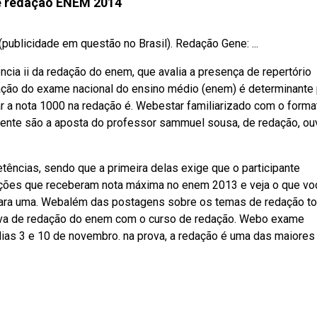
e redação ENEM 2014
blicidade em questão no Brasil). Redação Gene: ...
ia ii da redação do enem, que avalia a presença de repertório
ação do exame nacional do ensino médio (enem) é determinante 
r a nota 1000 na redação é. Webestar familiarizado com o forma
ente são a aposta do professor sammuel sousa, de redação, ou
ncias, sendo que a primeira delas exige que o participante
ações que receberam nota máxima no enem 2013 e veja o que vo
para uma. Webalém das postagens sobre os temas de redação t
rova de redação do enem com o curso de redação. Webo exame
dias 3 e 10 de novembro. na prova, a redação é uma das maiores