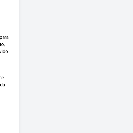
para
to,
vido.
cê
oda