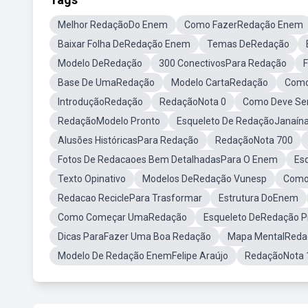
Melhor RedaçãoDo Enem
Como FazerRedação Enem
Baixar Folha DeRedação Enem
Temas DeRedação
Modelo DeRedação
300 ConectivosPara Redação
Base De UmaRedação
Modelo CartaRedação
Como
IntroduçãoRedação
RedaçãoNota 0
Como Deve Se
RedaçãoModelo Pronto
Esqueleto De RedaçãoJanaína
Alusões HistóricasPara Redação
RedaçãoNota 700
Fotos De Redacaoes Bem DetalhadasPara O Enem
Es
Texto Opinativo
Modelos DeRedação Vunesp
Como
Redacao ReciclePara Trasformar
Estrutura DoEnem
Como Começar UmaRedação
Esqueleto DeRedação P
Dicas ParaFazer Uma Boa Redação
Mapa MentalReda
Modelo De Redação EnemFelipe Araújo
RedaçãoNota 