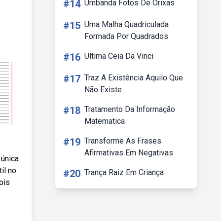
#14
Umbanda Fotos De Orixas
#15
Uma Malha Quadriculada
Formada Por Quadrados
#16
Ultima Ceia Da Vinci
#17
Traz A Existência Aquilo Que
Não Existe
#18
Tratamento Da Informação
Matematica
#19
Transforme As Frases
Afirmativas Em Negativas
 única
il no
#20
Trança Raiz Em Criança
ois