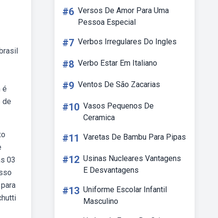
#6
Versos De Amor Para Uma
Pessoa Especial
#7
Verbos Irregulares Do Ingles
brasil
#8
Verbo Estar Em Italiano
#9
Ventos De São Zacarias
 é
s de
#10
Vasos Pequenos De
Ceramica
xo
#11
Varetas De Bambu Para Pipas
e
#12
Usinas Nucleares Vantagens
as 03
E Desvantagens
asso
 para
#13
Uniforme Escolar Infantil
hutti
Masculino