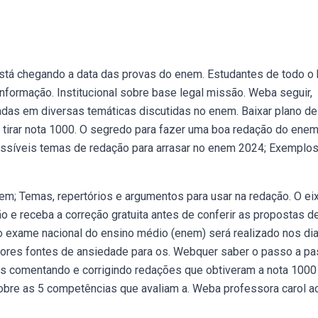
stá chegando a data das provas do enem. Estudantes de todo o 
formação. Institucional sobre base legal missão. Weba seguir,
adas em diversas temáticas discutidas no enem. Baixar plano de
tirar nota 1000. O segredo para fazer uma boa redação do enem
ossíveis temas de redação para arrasar no enem 2024; Exemplo
nem; Temas, repertórios e argumentos para usar na redação. O ei
o e receba a correção gratuita antes de conferir as propostas d
o exame nacional do ensino médio (enem) será realizado nos di
iores fontes de ansiedade para os. Webquer saber o passo a p
 comentando e corrigindo redações que obtiveram a nota 1000
sobre as 5 competências que avaliam a. Weba professora carol ac