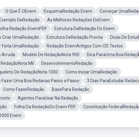
O Que É OEnem
EsquemaRedação Enem
Começar UmaReda
Exemplo DeRedação
As Melhores Redações DoEnem
Folha Redação EnemPDF
Estrutura DaRedação Do Enem
 Criar UmaRedação
Estrutura DeRedação Pronta
Dicas De Estu
r Feita UmaRedação
Redação EnemAntigos Com OS Textos
 Arruda
Modelo De RedaçãoNota 900
Dica ParaUma Boa Redaç
RedaçãoNota Mil
DesenvolvimentoRedação
queleto De RedaçãoNota 1000
Como Iniciar UmaRedação
 Fazer Uma Boa Redacao Passo a Passo
3 Dias ParaEstudar Redac
Como FazerRedação
BasePara Redação
ronto
Agentes ParaUsar Na Redação
ção
Folha Da RedaçãoDo Enem PDF
Constituição FederalRedaçã
1000 Enem