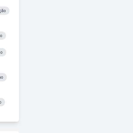
ção
do
ão
ao
o