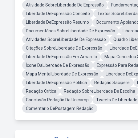
Atividade SobreLiberdade De Expressão
Fundamentaçã
Liberdade DeExpressão Conceito
Textos SobreLiberda
Liberdade DeExpressão Resumo
Documento Apoiando
Documentários SobreLiberdade De Expressão
Liberda
Atividades SobreLiberdade De Expressão
Quadro Libe
Citações SobreLiberdade De Expressão
Liberdade DeE
Liberdade DeExpressão Em Amarelo
Mapa Conceitua 
Ícone DaLiberdade De Expressão
Expressão Para Red
Mapa MentalLiberdade De Expressão
Liberdade DeExp
Liberdade DeExpressão Política
Redação Sacipere
Redação Crítica
Redação SobreLiberdade De Escolha
Conclusão Redação Da Unicamp
Tweets De Liberdade
Comentario DePostagem Redação