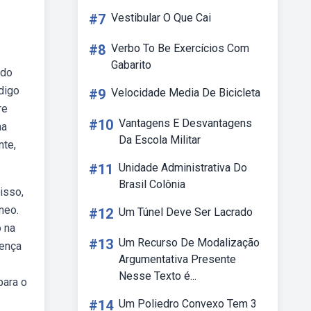
#7
Vestibular O Que Cai
#8
Verbo To Be Exercícios Com
Gabarito
ndo
digo
#9
Velocidade Media De Bicicleta
re
#10
Vantagens E Desvantagens
na
Da Escola Militar
nte,
#11
Unidade Administrativa Do
Brasil Colônia
isso,
neo.
#12
Um Túnel Deve Ser Lacrado
 na
#13
Um Recurso De Modalização
rença
Argumentativa Presente
Nesse Texto é...
para o
#14
Um Poliedro Convexo Tem 3