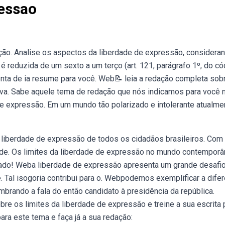
essao
ção. Analise os aspectos da liberdade de expressão, considera
é reduzida de um sexto a um terço (art. 121, parágrafo 1º, do có
menta de ia resume para você. Web📝 leia a redação completa sob
va. Sabe aquele tema de redação que nós indicamos para você 
expressão. Em um mundo tão polarizado e intolerante atualme
a liberdade de expressão de todos os cidadãos brasileiros. Com 
 de. Os limites da liberdade de expressão no mundo contemporâ
rado! Weba liberdade de expressão apresenta um grande desafio
 Tal isogoria contribui para o. Webpodemos exemplificar a dife
mbrando a fala do então candidato à presidência da república.
re os limites da liberdade de expressão e treine a sua escrita 
ra este tema e faça já a sua redação: