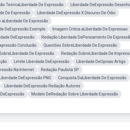
o TeóricaLiberdade De Expressão
Liberdade DeExpressão Desenh
de De Expressão
Liberdade DeExpressão X Discurso De Ódio
 aLiberdade De Expressão
de DeExpressão Exemplo
Imagem Critica aLiberdade De Expressao
rdade DeExpressão
Redação Liberdade DePensamento De Express
xpressão Conclusão
Questões SobreLiberdade De Expressão
SobreLiberdade De Expressão
Redação SobreLiberdade De Imprens
ação
Limite Liberdade DeExpressão
Liberdade DeOpniao Artigo
ressão Na Internet
Redação Paulista SP
Liberdade DeExpressão PNG
Conquista DaLiberdade De Expressão
Liberdade DeExpressão Redação Autores
 DeExpressão
Modelo DeRedação Sobre Liberdade Expressão