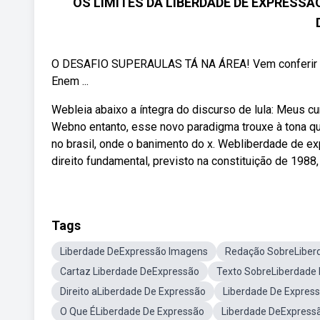
OS LIMITES DA LIBERDADE DE EXPRESS
O DESAFIO SUPERAULAS TÁ NA ÁREA! Vem conferir as 
Enem ...
Webleia abaixo a íntegra do discurso de lula: Meus c
Webno entanto, esse novo paradigma trouxe à tona q
no brasil, onde o banimento do x. Webliberdade de e
direito fundamental, previsto na constituição de 1988,
Tags
Liberdade DeExpressão Imagens
Redação SobreLiber
Cartaz Liberdade DeExpressão
Texto SobreLiberdade
Direito aLiberdade De Expressão
Liberdade De Express
O Que ÉLiberdade De Expressão
Liberdade DeExpressã