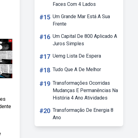
Faces Com 4 Lados
#15
Um Grande Mar Está A Sua
Frente
#16
Um Capital De 800 Aplicado A
Juros Simples
#17
Uemg Lista De Espera
#18
Tudo Que A De Melhor
#19
Transformações Ocorridas
Mudanças E Permanências Na
História 4 Ano Atividades
tes
dente
#20
Transformação De Energia 8
Ano
e