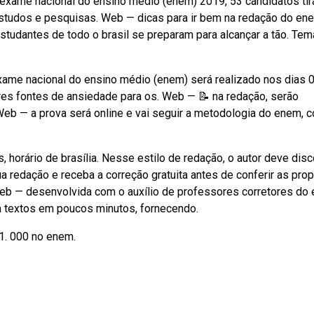
 exame nacional do ensino médio (enem) 2019, 53 candidatos ti
 estudos e pesquisas. Web — dicas para ir bem na redação do en
studantes de todo o brasil se preparam para alcançar a tão. Tem
ame nacional do ensino médio (enem) será realizado nos dias 
es fontes de ansiedade para os. Web — 📝 na redação, serão
eb — a prova será online e vai seguir a metodologia do enem, 
s, horário de brasília. Nesse estilo de redação, o autor deve disc
ua redação e receba a correção gratuita antes de conferir as pro
Web — desenvolvida com o auxílio de professores corretores do
ia textos em poucos minutos, fornecendo.
1. 000 no enem.