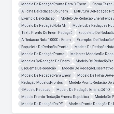
Modelo De RedaçãoPronta Para O Enem
Como Fazer 
A Folha DeRedação Do Enem
Estrutura DeRedação Pr
Exemplo DeRedação
Modelo De Redação EnemFelipe 
Modelo De RedaçãoNota Mil
ModelosDe Redaçoes Not
Texto Pronto De Enem Redaçaõ
Esqueleto De Redaçã
A Redacao Nota 1000Do Enem
Exemplos De Redação
Esqueleto DeRedação Pronto
Modelo De RedaçãoNota
Modelo De RedaçãoPronta
Melhores ModelosDe Red
Modelos DeRedação Do Enem
Modelo De RedaçãoPr
Esquema DeRedação
Modelo De RedaçãoDissertativo
Modelo De RedaçãoPara Enem
Modelo De Folha DeR
Redação ModelosProntos
Modelo ProntoRedação Do
6Modelo Redacao
Modelo De Redação EnemLGBTQ
Modelo Pronto Redação Enema Republica
ModeloDe P
Modelo De RedaçãoDa PF
Modelo Pronto Redação Do