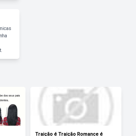
cnicas
inha
.
Traição é Traição Romance é