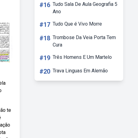
#16
Tudo Sala De Aula Geografia 5
Ano
#17
Tudo Que é Vivo Morre
#18
Trombose Da Veia Porta Tem
Cura
#19
Três Homens E Um Martelo
#20
Trava Linguas Em Alemão
ela
o
ão te
é
dação
ota