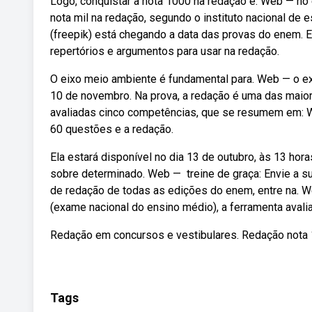
Logo, conquistar a nota 1000 na redação é. Web — no
nota mil na redação, segundo o instituto nacional de
(freepik) está chegando a data das provas do enem. E
repertórios e argumentos para usar na redação.
O eixo meio ambiente é fundamental para. Web — o ex
10 de novembro. Na prova, a redação é uma das maior
avaliadas cinco competências, que se resumem em: W
60 questões e a redação.
Ela estará disponível no dia 13 de outubro, às 13 hora
sobre determinado. Web — ️ treine de graça: Envie a s
de redação de todas as edições do enem, entre na. 
(exame nacional do ensino médio), a ferramenta aval
Redação em concursos e vestibulares. Redação nota 
Tags