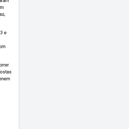
raram
em
as,
03 e
com
orrer
postas
 enem