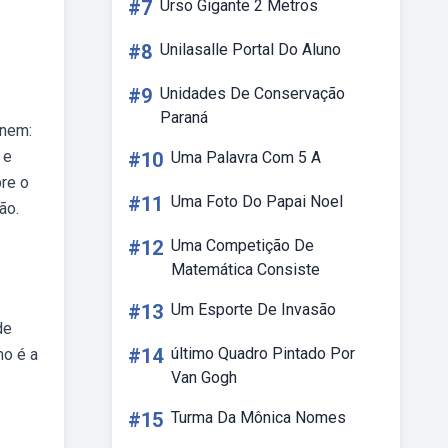
#7
Urso Gigante 2 Metros
#8
Unilasalle Portal Do Aluno
#9
Unidades De Conservação
Paraná
enem:
 e
#10
Uma Palavra Com 5 A
bre o
#11
Uma Foto Do Papai Noel
ão.
#12
Uma Competição De
Matemática Consiste
#13
Um Esporte De Invasão
de
#14
último Quadro Pintado Por
mo é a
Van Gogh
#15
Turma Da Mônica Nomes