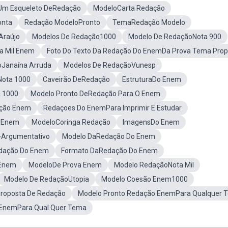
Um Esqueleto DeRedação
ModeloCarta Redação
onta
Redação ModeloPronto
TemaRedação Modelo
Araújo
Modelos De Redação1000
Modelo De RedaçãoNota 900
a Mil Enem
Foto Do Texto Da Redação Do EnemDa Prova Tema Prop
oJanaína Arruda
Modelos De RedaçãoVunesp
Nota 1000
Caveirão DeRedação
EstruturaDo Enem
 1000
Modelo Pronto DeRedação Para O Enem
ação Enem
Redaçoes Do EnemPara Imprimir E Estudar
o Enem
ModeloCoringa Redação
ImagensDo Enem
-Argumentativo
Modelo DaRedação Do Enem
edação Do Enem
Formato DaRedação Do Enem
 Enem
ModeloDe Prova Enem
Modelo RedaçãoNota Mil
Modelo De RedaçãoUtopia
Modelo Coesão Enem1000
roposta De Redação
Modelo Pronto Redação EnemPara Qualquer 
 EnemPara Qual Quer Tema