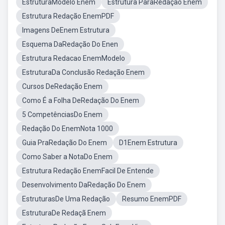
EstruturaModelo Enem
Estrutura ParaRedação Enem
Estrutura Redação EnemPDF
Imagens DeEnem Estrutura
Esquema DaRedação Do Enen
Estrutura Redacao EnemModelo
EstruturaDa Conclusão Redação Enem
Cursos DeRedação Enem
Como É a Folha DeRedação Do Enem
5 CompetênciasDo Enem
Redação Do EnemNota 1000
Guia PraRedação Do Enem
D1Enem Estrutura
Como Saber a NotaDo Enem
Estrutura Redação EnemFacil De Entende
Desenvolvimento DaRedação Do Enem
EstruturasDe Uma Redação
Resumo EnemPDF
EstruturaDe Redaçã Enem