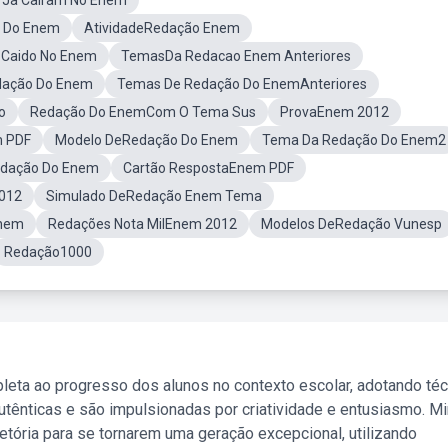
Ja Cairam No Enem
o Do Enem
AtividadeRedação Enem
 Caido No Enem
TemasDa Redacao Enem Anteriores
dação Do Enem
Temas De Redação Do EnemAnteriores
o
Redação Do EnemCom O Tema Sus
ProvaEnem 2012
m PDF
Modelo DeRedação Do Enem
Tema Da Redação Do Enem2
edação Do Enem
Cartão RespostaEnem PDF
012
Simulado DeRedação Enem Tema
Enem
Redações Nota MilEnem 2012
Modelos DeRedação Vunesp
Redação1000
leta ao progresso dos alunos no contexto escolar, adotando té
tênticas e são impulsionadas por criatividade e entusiasmo. M
etória para se tornarem uma geração excepcional, utilizando