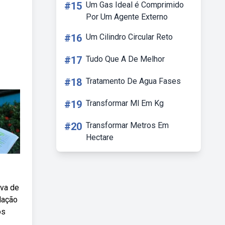
#15
Um Gas Ideal é Comprimido
Por Um Agente Externo
#16
Um Cilindro Circular Reto
#17
Tudo Que A De Melhor
#18
Tratamento De Agua Fases
#19
Transformar Ml Em Kg
#20
Transformar Metros Em
Hectare
ova de
dação
os