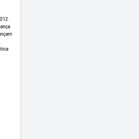
2012.
iança
lançam
.
tica