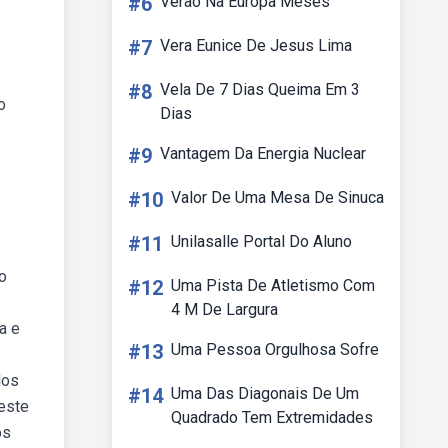
#6
Verao Na Europa Meses
#7
Vera Eunice De Jesus Lima
#8
Vela De 7 Dias Queima Em 3
o
Dias
#9
Vantagem Da Energia Nuclear
#10
Valor De Uma Mesa De Sinuca
#11
Unilasalle Portal Do Aluno
o
#12
Uma Pista De Atletismo Com
4 M De Largura
a e
#13
Uma Pessoa Orgulhosa Sofre
los
#14
Uma Das Diagonais De Um
este
Quadrado Tem Extremidades
os