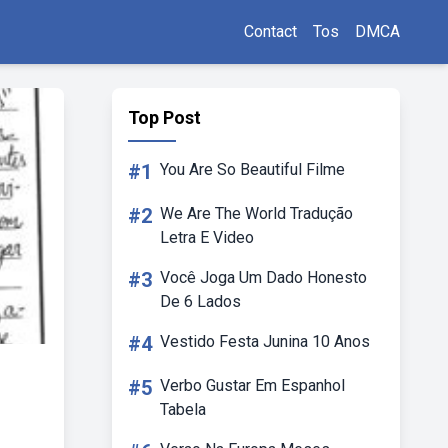
Contact
Tos
DMCA
Top Post
#1
You Are So Beautiful Filme
#2
We Are The World Tradução
Letra E Video
#3
Você Joga Um Dado Honesto
De 6 Lados
#4
Vestido Festa Junina 10 Anos
#5
Verbo Gustar Em Espanhol
Tabela