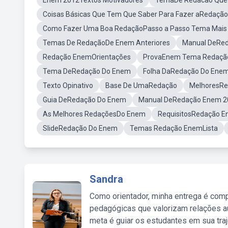
Enem 2012Textos Motivadores
TemaDe Redacao Que 
Coisas Básicas Que Tem Que Saber Para Fazer aRedaçã
Como Fazer Uma Boa RedaçãoPasso a Passo Tema Mais
Temas De RedaçãoDe Enem Anteriores
Manual DeRe
Redação EnemOrientações
ProvaEnem Tema Redaçã
Tema DeRedação Do Enem
Folha DaRedação Do Ene
Texto Opinativo
Base De UmaRedação
MelhoresR
Guia DeRedação Do Enem
Manual DeRedação Enem 2
As Melhores RedaçõesDo Enem
RequisitosRedação 
SlideRedação Do Enem
Temas Redação EnemLista
Sandra
Como orientador, minha entrega é comp
pedagógicas que valorizam relações au
meta é guiar os estudantes em sua traj