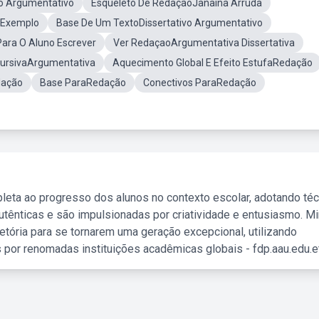
vo Argumentativo
Esqueleto De RedaçãoJanaína Arruda
 Exemplo
Base De Um TextoDissertativo Argumentativo
ara O Aluno Escrever
Ver RedaçaoArgumentativa Dissertativa
cursivaArgumentativa
Aquecimento Global E Efeito EstufaRedação
ação
Base ParaRedação
Conectivos ParaRedação
leta ao progresso dos alunos no contexto escolar, adotando té
tênticas e são impulsionadas por criatividade e entusiasmo. M
etória para se tornarem uma geração excepcional, utilizando
 por renomadas instituições acadêmicas globais - fdp.aau.edu.et