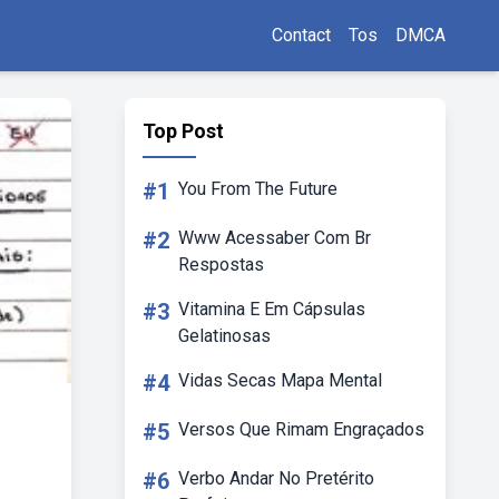
Contact
Tos
DMCA
Top Post
#1
You From The Future
#2
Www Acessaber Com Br
Respostas
#3
Vitamina E Em Cápsulas
Gelatinosas
#4
Vidas Secas Mapa Mental
#5
Versos Que Rimam Engraçados
#6
Verbo Andar No Pretérito