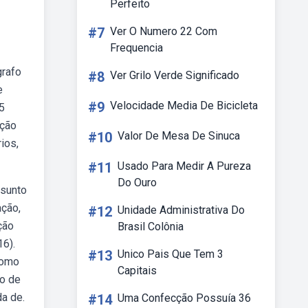
Perfeito
#7
Ver O Numero 22 Com
Frequencia
grafo
#8
Ver Grilo Verde Significado
e
#9
Velocidade Media De Bicicleta
 5
ação
#10
Valor De Mesa De Sinuca
ios,
#11
Usado Para Medir A Pureza
Do Ouro
ssunto
ação,
#12
Unidade Administrativa Do
ção
Brasil Colônia
16).
#13
Unico Pais Que Tem 3
como
Capitais
po de
a de.
#14
Uma Confecção Possuía 36