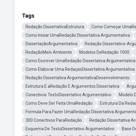
Tags
Redação DissertativaEstrutura
Como Começar UmaRed
Como Iniciar UmaRedação Dissertativa Argumentativa
DissertaçãoArgumentativa
Redação Dissertativo-Ar
RedaçãoMeio Ambiente
Modelos DeRedação 1000
Como Escrever UmaRedação Dissertativa Argumentativa
Como Elaborar Uma RedaçaoDissertativa Argumentativa
Redação Dissertativa ArgumentativaDesenvolvimento
Estrutura E aRedação E Argumentos Dissertativa
Argu
Conectivos TextoDissertativo Argumentativo
Modelo D
Como Deve Ser Feita UmaRedação
Estrutura Da Red
Formula Para Fazer UmaRedação Dissertativa Argumenta
300 Conectivos ParaRedação
Redação Dissertativa A
Esquema De TextoDissertativo Argumentativo
Base D