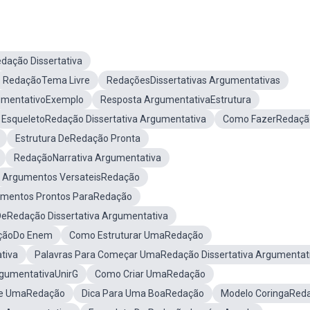
ação Dissertativa
RedaçãoTema Livre
RedaçõesDissertativas Argumentativas
gumentativoExemplo
Resposta ArgumentativaEstrutura
EsqueletoRedação Dissertativa Argumentativa
Como FazerRedaçã
Estrutura DeRedação Pronta
RedaçãoNarrativa Argumentativa
Argumentos VersateisRedação
mentos Prontos ParaRedação
eRedação Dissertativa Argumentativa
açãoDo Enem
Como Estruturar UmaRedação
tiva
Palavras Para Começar UmaRedação Dissertativa Argumentat
rgumentativaUnirG
Como Criar UmaRedação
e UmaRedação
Dica Para Uma BoaRedação
Modelo CoringaRed