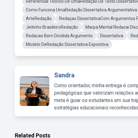
Referencial Teorico De UmaRedação De Texto Dissertati
Como Funcona UmaRedação Dissertativa Argumentativa
ArteRedação
Redaçao DissertativaCom Argumentos P
Jeitinho BrasileiroRedação
Marpa Mental Redacai Dis
Redacao Bem Dividida Argumento
Dissertativa
Red
Modelo DeRedação Dissertativa Expositiva
Sandra
Como orientador, minha entrega é comp
pedagógicas que valorizam relações au
meta é guiar os estudantes em sua traj
estratégias educacionais reconhecidas
Related Posts