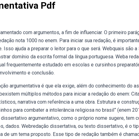
mentativa Pdf
damentado com argumentos, a fim de influenciar. O primeiro pará
dação nota 1000 no enem. Para iniciar sua redação, é important
. Isso ajuda a preparar o leitor para o que será. Webquais são a
rar domínio da escrita formal da língua portuguesa. Weba red
ual frequentemente estudado em escolas e cursinhos preparatór
envolvimento e conclusão.
tação argumentativa é que ela exige, além do conhecimento do a
 Webexistem múltiplos métodos para iniciar a redação do enem: Cit
tísticos, narrativa com referência a uma obra. Estrutura e constru
minhos para combater a intolerância religiosa no brasil” (enem 20
o dissertativo argumentativo, como o próprio nome sugere, tem 
s, dados. Webredação dissertativa, ou texto dissertativo, é o ti
ca de um tema proposto. Esse tipo de redação também é chamad