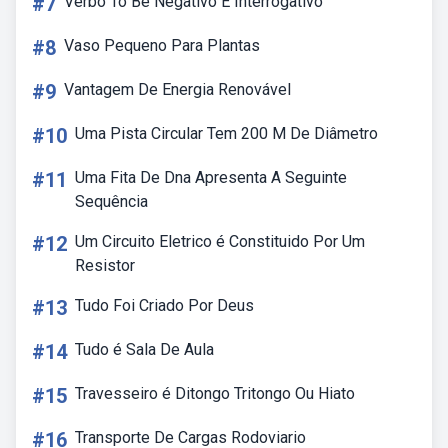
#7
Verbo To Be Negativo E Interrogativo
#8
Vaso Pequeno Para Plantas
#9
Vantagem De Energia Renovável
#10
Uma Pista Circular Tem 200 M De Diâmetro
#11
Uma Fita De Dna Apresenta A Seguinte
Sequência
#12
Um Circuito Eletrico é Constituido Por Um
Resistor
#13
Tudo Foi Criado Por Deus
#14
Tudo é Sala De Aula
#15
Travesseiro é Ditongo Tritongo Ou Hiato
#16
Transporte De Cargas Rodoviario