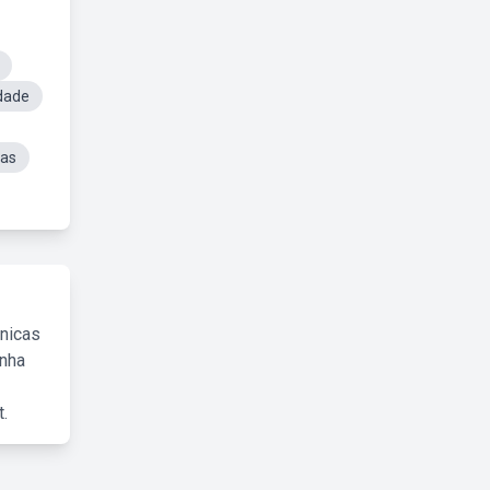
dade
has
cnicas
inha
.