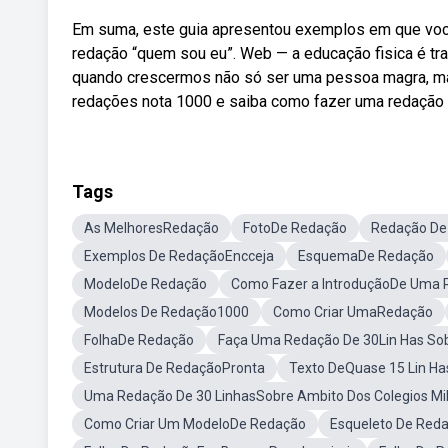
Em suma, este guia apresentou exemplos em que você
redação “quem sou eu”. Web — a educação fisica é t
quando crescermos não só ser uma pessoa magra, ma
redações nota 1000 e saiba como fazer uma redação
Tags
As MelhoresRedação
FotoDe Redação
Redação De1
Exemplos De RedaçãoEncceja
EsquemaDe Redação
ModeloDe Redação
Como Fazer a IntroduçãoDe Uma
Modelos De Redação1000
Como Criar UmaRedação
FolhaDe Redação
Faça Uma Redação De 30Lin Has So
Estrutura De RedaçãoPronta
Texto DeQuase 15 Lin Ha
Uma Redação De 30 LinhasSobre Ambito Dos Colegios Mil
Como Criar Um ModeloDe Redação
Esqueleto De Red