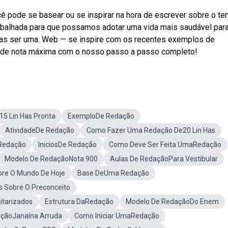
 pode se basear ou se inspirar na hora de escrever sobre o te
rabalhada para que possamos adotar uma vida mais saudável par
s ser uma. Web — se inspire com os recentes exemplos de
 de nota máxima com o nosso passo a passo completo!
5 Lin Has Pronta
ExemploDe Redação
AtividadeDe Redação
Como Fazer Uma Redação De20 Lin Has
 Redação
IniciosDe Redação
Como Deve Ser Feita UmaRedação
Modelo De RedaçãoNota 900
Aulas De RedaçãoPara Vestibular
bre O Mundo De Hoje
Base DeUma Redação
s Sobre O Preconceito
itarizados
Estrutura DaRedação
Modelo De RedaçãoDo Enem
açãoJanaína Arruda
Como Iniciar UmaRedação