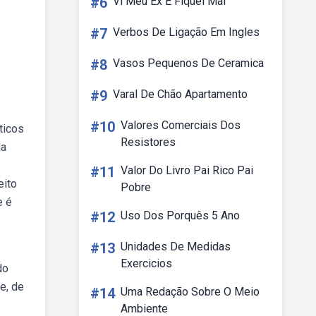
#6
Vi Meu Ex E Fiquei Mal
#7
Verbos De Ligação Em Ingles
#8
Vasos Pequenos De Ceramica
#9
Varal De Chão Apartamento
#10
Valores Comerciais Dos
ticos
Resistores
da
#11
Valor Do Livro Pai Rico Pai
eito
Pobre
e é
#12
Uso Dos Porquês 5 Ano
#13
Unidades De Medidas
Exercicios
do
e, de
#14
Uma Redação Sobre O Meio
Ambiente