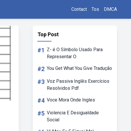
Contact
Tos
DMCA
Top Post
#1
Z- é O Símbolo Usado Para
Representar O
#2
You Get What You Give Tradução
#3
Voz Passiva Inglês Exercícios
Resolvidos Pdf
#4
Voce Mora Onde Ingles
#5
Violencia E Desigualdade
Social