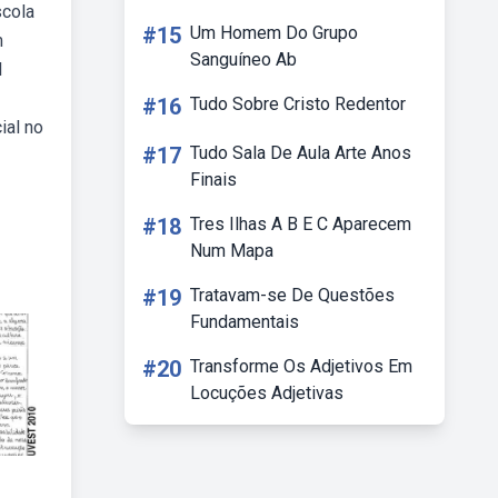
scola
#15
Um Homem Do Grupo
m
Sanguíneo Ab
l
#16
Tudo Sobre Cristo Redentor
ial no
#17
Tudo Sala De Aula Arte Anos
Finais
#18
Tres Ilhas A B E C Aparecem
Num Mapa
#19
Tratavam-se De Questões
Fundamentais
#20
Transforme Os Adjetivos Em
Locuções Adjetivas