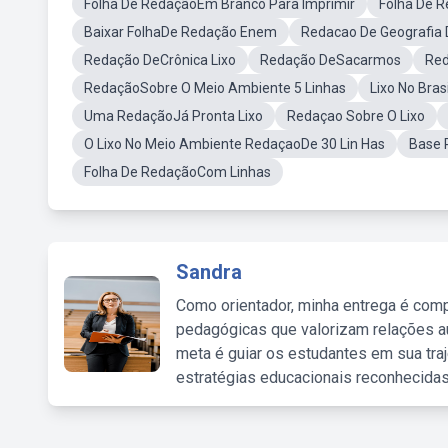
Folha De RedaçãoEm Branco Para Imprimir
Folha De 
Baixar FolhaDe Redação Enem
Redacao De Geografia 
Redação DeCrônica Lixo
Redação DeSacarmos
Red
RedaçãoSobre O Meio Ambiente 5 Linhas
Lixo No Bra
Uma RedaçãoJá Pronta Lixo
Redaçao Sobre O Lixo
O Lixo No Meio Ambiente RedaçaoDe 30 Lin Has
Base 
Folha De RedaçãoCom Linhas
Sandra
Como orientador, minha entrega é comp
pedagógicas que valorizam relações au
meta é guiar os estudantes em sua traj
estratégias educacionais reconhecidas