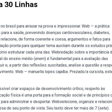
a 30 Linhas
o brasil para arrasar na prova e impressionar. Web — a prática
s para a saúde, prevenindo doenças cardiovasculares, diabetes,
 relacione, de forma coerente e coesa, argumentos e fatos para
ção pronta para qualquer tema auxiliam durante os estudos prá
omo estruturar cada uma das. Webredação sobre a importância 
al do ensino médio (enem) é fundamental para a avaliação das
uir e, a partir das reflexões suscitadas, analise a questão a resp
vimento. Web — manuella lopes cajaíba. Prezado/a cursista, est
sível criar espaços de desenvolvimento crítico, respeito às
ação física é uma porta para a formação social e de princípios 
para administrar e despertar. Webselecione, organize e relacion
sa de seu ponto de vista. Seu texto deve ter mais de 7 (sete).