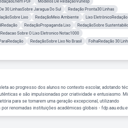
RedaçãoEnem PDF
Modelos De RedaçãoVunesp
De 30 LinhasSobre Jaragua Do Sul
Redação Pronta30 Linhas
açãoSobre Lixo
RedaçãoMeio Ambiente
Lixo EletrônicoRedação
silRedação
RedaçãoPropaganda Lixo
RedaçãoSobre Sustentabili
Redacao Sobre O Lixo Eletronico Notac1000
ParaRedação
RedaçãoSobre Lixo No Brasil
FolhaRedação 30 Lin
leta ao progresso dos alunos no contexto escolar, adotando té
tênticas e são impulsionadas por criatividade e entusiasmo. M
etória para se tornarem uma geração excepcional, utilizando
 por renomadas instituições acadêmicas globais - fdp.aau.edu.et