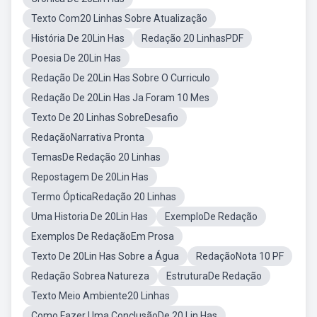
Texto Com20 Linhas Sobre Atualização
História De 20Lin Has
Redação 20 LinhasPDF
Poesia De 20Lin Has
Redação De 20Lin Has Sobre O Curriculo
Redação De 20Lin Has Ja Foram 10 Mes
Texto De 20 Linhas SobreDesafio
RedaçãoNarrativa Pronta
TemasDe Redação 20 Linhas
Repostagem De 20Lin Has
Termo ÓpticaRedação 20 Linhas
Uma Historia De 20Lin Has
ExemploDe Redação
Exemplos De RedaçãoEm Prosa
Texto De 20Lin Has Sobre a Água
RedaçãoNota 10 PF
Redação Sobrea Natureza
EstruturaDe Redação
Texto Meio Ambiente20 Linhas
Como Fazer Uma ConclusãoDe 20 Lin Has