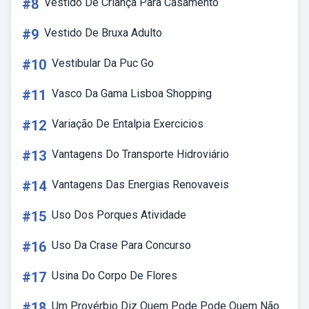
#8
Vestido De Criança Para Casamento
#9
Vestido De Bruxa Adulto
#10
Vestibular Da Puc Go
#11
Vasco Da Gama Lisboa Shopping
#12
Variação De Entalpia Exercicios
#13
Vantagens Do Transporte Hidroviário
#14
Vantagens Das Energias Renovaveis
#15
Uso Dos Porques Atividade
#16
Uso Da Crase Para Concurso
#17
Usina Do Corpo De Flores
#18
Um Provérbio Diz Quem Pode Pode Quem Não