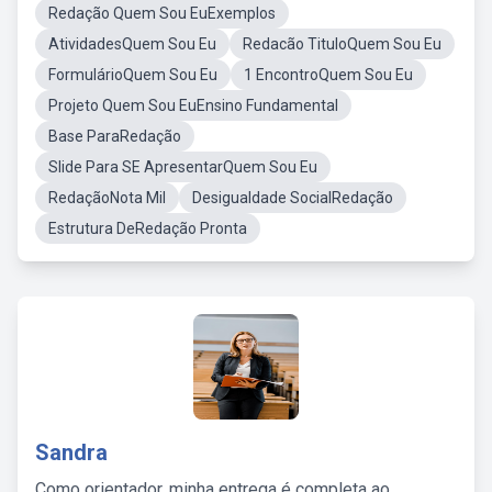
Redação Quem Sou EuExemplos
AtividadesQuem Sou Eu
Redacão TituloQuem Sou Eu
FormulárioQuem Sou Eu
1 EncontroQuem Sou Eu
Projeto Quem Sou EuEnsino Fundamental
Base ParaRedação
Slide Para SE ApresentarQuem Sou Eu
RedaçãoNota Mil
Desigualdade SocialRedação
Estrutura DeRedação Pronta
Sandra
Como orientador, minha entrega é completa ao