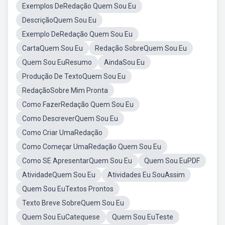
Exemplos DeRedação Quem Sou Eu
DescriçãoQuem Sou Eu
Exemplo DeRedação Quem Sou Eu
CartaQuem Sou Eu
Redação SobreQuem Sou Eu
Quem Sou EuResumo
AindaSou Eu
Produção De TextoQuem Sou Eu
RedaçãoSobre Mim Pronta
Como FazerRedação Quem Sou Eu
Como DescreverQuem Sou Eu
Como Criar UmaRedação
Como Começar UmaRedação Quem Sou Eu
Como SE ApresentarQuem Sou Eu
Quem Sou EuPDF
AtividadeQuem Sou Eu
Atividades Eu SouAssim
Quem Sou EuTextos Prontos
Texto Breve SobreQuem Sou Eu
Quem Sou EuCatequese
Quem Sou EuTeste