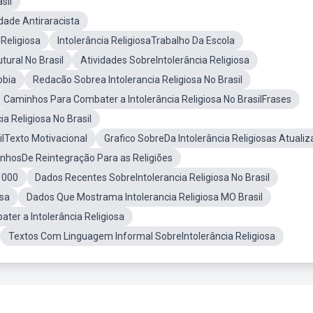
sil
ade Antiraracista
Religiosa
Intolerância ReligiosaTrabalho Da Escola
ural No Brasil
Atividades SobreIntolerância Religiosa
obia
Redacão Sobrea Intolerancia Religiosa No Brasil
Caminhos Para Combater a Intolerância Religiosa No BrasilFrases
 Religiosa No Brasil
ilTexto Motivacional
Grafico SobreDa Intolerância Religiosas Atuali
nhosDe Reintegração Para as Religiões
1000
Dados Recentes SobreIntolerancia Religiosa No Brasil
osa
Dados Que Mostrama Intolerancia Religiosa MO Brasil
er a Intolerância Religiosa
Textos Com Linguagem Informal SobreIntolerância Religiosa