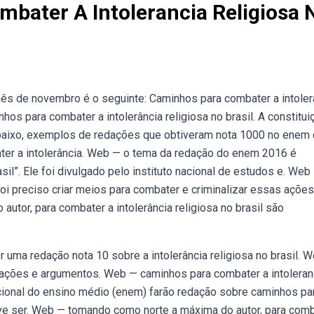
bater A Intolerancia Religiosa 
s de novembro é o seguinte: Caminhos para combater a intoler
nhos para combater a intolerância religiosa no brasil. A constitui
, abaixo, exemplos de redações que obtiveram nota 1000 no enem
ter a intolerância. Web — o tema da redação do enem 2016 é
sil”. Ele foi divulgado pelo instituto nacional de estudos e. Web
 foi preciso criar meios para combater e criminalizar essas açõe
tor, para combater a intolerância religiosa no brasil são
 uma redação nota 10 sobre a intolerância religiosa no brasil. 
cações e argumentos. Web — caminhos para combater a intoleran
acional do ensino médio (enem) farão redação sobre caminhos pa
 deve ser. Web — tomando como norte a máxima do autor, para com