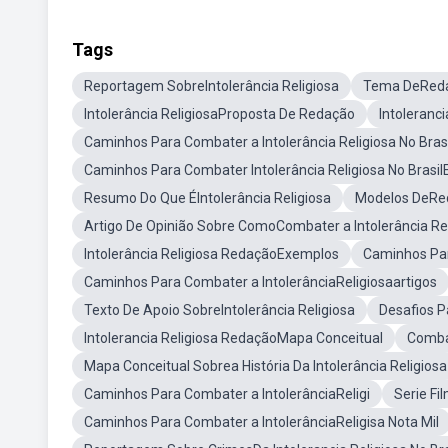
Tags
Reportagem SobreIntolerância Religiosa
Tema DeRedaç
Intolerância ReligiosaProposta De Redação
Intoleranc
Caminhos Para Combater a Intolerância Religiosa No Brasi
Caminhos Para Combater Intolerância Religiosa No Brasi
Resumo Do Que ÉIntolerância Religiosa
Modelos DeRed
Artigo De Opinião Sobre ComoCombater a Intolerância Re
Intolerância Religiosa RedaçãoExemplos
Caminhos Par
Caminhos Para Combater a IntolerânciaReligiosaartigos
Texto De Apoio SobreIntolerância Religiosa
Desafios P
Intolerancia Religiosa RedaçãoMapa Conceitual
Combat
Mapa Conceitual Sobrea História Da Intolerância Religiosa
Caminhos Para Combater a IntolerânciaReligi
Serie Fi
Caminhos Para Combater a IntolerânciaReligisa Nota Mil