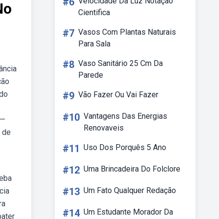
#6
Velocidade Da Luz Notação
No
Cientifica
#7
Vasos Com Plantas Naturais
Para Sala
#8
Vaso Sanitário 25 Cm Da
ância
Parede
ção
 do
#9
Vão Fazer Ou Vai Fazer
#10
Vantagens Das Energias
 —
Renovaveis
s de
#11
Uso Dos Porquês 5 Ano
#12
Uma Brincadeira Do Folclore
Weba
#13
Um Fato Qualquer Redação
cia
ra
#14
Um Estudante Morador Da
bater