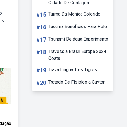
Cidade De Contagem
o
#15
Turma Da Monica Colorido
os
#16
Tucumã Benefícios Para Pele
#17
Tsunami De água Experimento
#18
Travessia Brasil Europa 2024
Costa
#19
Trava Lingua Tres Tigres
#20
Tratado De Fisiologia Guyton
edação