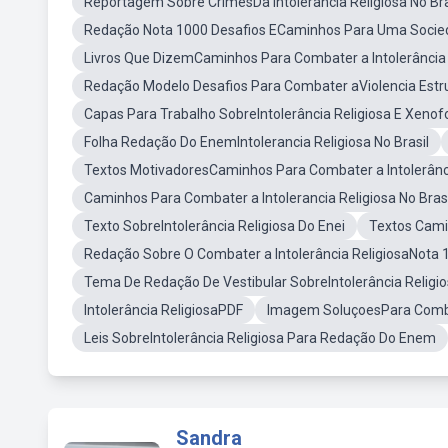
Reportagem Sobre CrimesDa Intolerancia Religiosa No Bra
Redação Nota 1000 Desafios ECaminhos Para Uma Socied
Livros Que DizemCaminhos Para Combater a Intolerância 
Redação Modelo Desafios Para Combater aViolencia Estrut
Capas Para Trabalho SobreIntolerância Religiosa E Xenof
Folha Redação Do EnemIntolerancia Religiosa No Brasil
Textos MotivadoresCaminhos Para Combater a Intolerância
Caminhos Para Combater a Intolerancia Religiosa No Bras
Texto SobreIntolerância Religiosa Do Enei
Textos Cami
Redação Sobre O Combater a Intolerância ReligiosaNota 
Tema De Redação De Vestibular SobreIntolerância Religi
Intolerância ReligiosaPDF
Imagem SoluçoesPara Combat
Leis SobreIntolerância Religiosa Para Redação Do Enem
Sandra