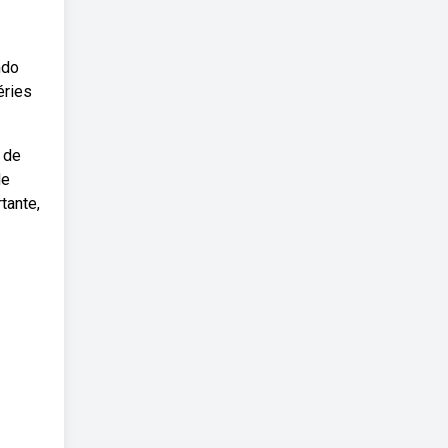
ndo
éries
 de
de
tante,