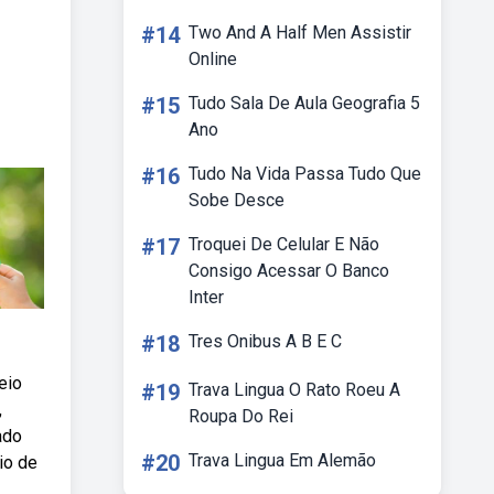
#14
Two And A Half Men Assistir
Online
#15
Tudo Sala De Aula Geografia 5
Ano
#16
Tudo Na Vida Passa Tudo Que
Sobe Desce
#17
Troquei De Celular E Não
Consigo Acessar O Banco
Inter
#18
Tres Onibus A B E C
eio
#19
Trava Lingua O Rato Roeu A
,
Roupa Do Rei
ado
#20
Trava Lingua Em Alemão
io de