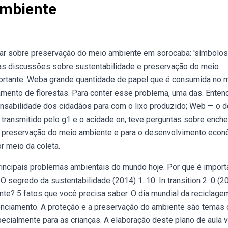
Ambiente
zar sobre preservação do meio ambiente em sorocaba: 'símbolos
e as discussões sobre sustentabilidade e preservação do meio
ortante. Weba grande quantidade de papel que é consumida no
ento de florestas. Para conter esse problema, uma das. Enten
ponsabilidade dos cidadãos para com o lixo produzido; Web — o 
), transmitido pelo g1 e o acidade on, teve perguntas sobre enche
 a preservação do meio ambiente e para o desenvolvimento eco
r meio da coleta.
incipais problemas ambientais do mundo hoje. Por que é import
segredo da sustentabilidade (2014) 1. 10. In transition 2. 0 (2
nte? 5 fatos que você precisa saber. O dia mundial da reciclage
renciamento. A proteção e a preservação do ambiente são temas
cialmente para as crianças. A elaboração deste plano de aula v