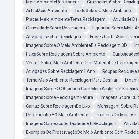
Meio AmbienteReciclagens
CruzadinhaSobre Recicla
ArtesMeio Ambiente
TextoSobre O Meio Ambiente
Placas Meio AmbienteTema Reciclagem
Atividade De
CuriosidadeSobre Reciclagem
Figurinha Sobre Meio 
AtividadesSobre Reciclagem
Frases CurtasSobre Rec
Imagens Sobre O Meio AmbienteE a Reciclagem 3D
Im
FaixaSobre Reciclagem Sobre Ambiente
Curiosidades
Vestes Sobre Meio AmbienteCom Material De Reciclage
Atividades Sobre Reciclagem1 Ano
Roupas Reciclave
Tema Meio Ambiente ReciclagemPara Desfilar
Dinami
Imagens Sobre O OCuidado Com Meio Ambiente E Recic
Imagens Sobre ReciclagemNatura
Imagens Sobre Cuid
Cartaz Sobre ReciclagemDe Lixo
Mensagem Sobre Rec
Recicladinho EO Meio Ambiente
Imagens Do Meio Ambi
Imagens SobreSustentabilidade E Reciclagem
Ativida
Exemplos De PreservaçãoDo Meio Ambiente Com Recicla