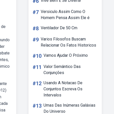
#6
Vive Bem E Se Diverte
#7
Versiculo Assim Como O
Homem Pensa Assim Ele é
 de
#8
Ventilador De 50 Cm
#9
Varios Filosofos Buscam
 mundo
Relacionar Os Fatos Historicos
der
debate
#10
Vamos Ajudar O Próximo
ntes,
nômico
#11
Valor Semântico Das
Conjunções
#12
Usando A Notacao De
ante
Conjuntos Escreva Os
012)
Intervalos
m
 cada
#13
Umas Das Inúmeras Galáxias
isa
Do Universo