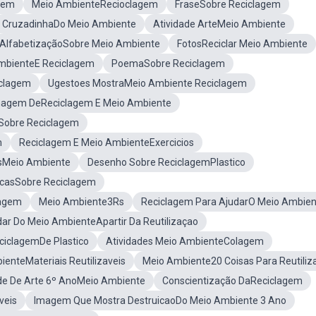
gem
Meio AmbienteRecioclagem
FraseSobre Reciclagem
CruzadinhaDo Meio Ambiente
Atividade ArteMeio Ambiente
 AlfabetizaçãoSobre Meio Ambiente
FotosReciclar Meio Ambiente
AmbienteE Reciclagem
PoemaSobre Reciclagem
iclagem
Ugestoes MostraMeio Ambiente Reciclagem
agem DeReciclagem E Meio Ambiente
Sobre Reciclagem
m
Reciclagem E Meio AmbienteExercicios
isMeio Ambiente
Desenho Sobre ReciclagemPlastico
casSobre Reciclagem
lagem
Meio Ambiente3Rs
Reciclagem Para AjudarO Meio Ambien
ar Do Meio AmbienteApartir Da Reutilizaçao
iclagemDe Plastico
Atividades Meio AmbienteColagem
enteMateriais Reutilizaveis
Meio Ambiente20 Coisas Para Reutiliz
de De Arte 6º AnoMeio Ambiente
Conscientização DaReciclagem
veis
Imagem Que Mostra DestruicaoDo Meio Ambiente 3 Ano