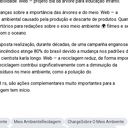
ilidade. Web — projeto dia da árvore para educação infantil.
crianças sobre a importância das árvores e do meio. Web — a
o ambiental causado pela produção e descarte de produtos. Qua
tórios para redações sobre o eixo meio ambiente 🌍 filmes e s
com o oceano.
 suposta realização, durante décadas, de uma campanha enganosa
s incêndios atinge 80% do brasil devido a mudança nos padrões 
 cientista karla longo. Web — a reciclagem reduz, de forma impor
iclagem contribui significativamente com a diminuição da
síduos no meio ambiente, como a poluição do.
s 3 rs, são ações complementares muito importantes para a
gem tem início.
ente
Meio AmbienteRecilagem
ChargeSobre O Meio Ambiente