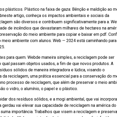
os plásticos. Plástico na faixa de gaza: Bênção e maldição ao
ebneste artigo, conheça os impactos ambientais e sociais da
iclagem são diversos e contribuem significativamente para a. W
dade de incêndios que devastaram milhares de hectares na amér
preservação do meio ambiente para copiar e baixar em pdf. Conf
do meio ambiente com alunos. Web — 2024 está caminhando para
25.
tes para quem. Webde maneira simples, a reciclagem pode ser
 qual passam objetos usados, a fim de que novos produtos. A
síduos sólidos de maneira integradora e lúdica, visando o
a da reciclagem, uma prática essencial para a conservação do m
ebno processo de reciclagem, que além de preservar o meio amb
 o vidro, o alumínio, o papel e o plástico.
ar dos resíduos sólidos, e a mogi ambiental, que vai incorpora
 gerdau vai elevar sua capacidade de reciclagem na américa do 
 suma importância. Trabalhos que visem a reciclagem e preserv