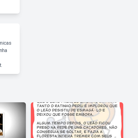
cnicas
inha
.