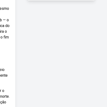
 mesmo
eb — o
ica do
ira o
 o fim
eio
iente
r o
norte.
ação