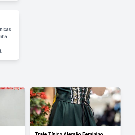
cnicas
inha
.
Traje Típico Alemão Feminino