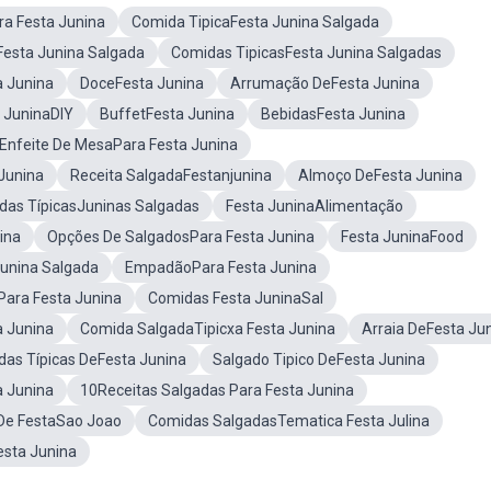
ra Festa Junina
Comida TipicaFesta Junina Salgada
Festa Junina Salgada
Comidas TipicasFesta Junina Salgadas
 Junina
DoceFesta Junina
Arrumação DeFesta Junina
 JuninaDIY
BuffetFesta Junina
BebidasFesta Junina
Enfeite De MesaPara Festa Junina
Junina
Receita SalgadaFestanjunina
Almoço DeFesta Junina
das TípicasJuninas Salgadas
Festa JuninaAlimentação
ina
Opções De SalgadosPara Festa Junina
Festa JuninaFood
Junina Salgada
EmpadãoPara Festa Junina
Para Festa Junina
Comidas Festa JuninaSal
a Junina
Comida SalgadaTipicxa Festa Junina
Arraia DeFesta Ju
as Típicas DeFesta Junina
Salgado Tipico DeFesta Junina
a Junina
10Receitas Salgadas Para Festa Junina
De FestaSao Joao
Comidas SalgadasTematica Festa Julina
esta Junina