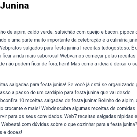
 Junina
nho de aipim, caldo verde, salsichão com queijo e bacon, pipoca
do e uma parte muito importante da celebração é a culinária juni
ebpratos salgados para festa junina | receitas tudogostoso. É
vai ficar ainda mais saborosa! Webvamos começar pelas receitas
de não podem ficar de fora, hein! Mas como a ideia é deixar o s
s salgadas para festa junina! Se você já está se organizando 
passo a passo de um cardápio para festa junina que vai desde
confira 10 receitas salgadas de festa junina: Bolinho de aipim, 
ijo crocante e mais! Webdescubra algumas receitas de comidas
ervir para os seus convidados. Web7 receitas salgadas rápidas 
oso Webestá com dúvidas sobre o que cozinhar para a festa junina
os e doces!