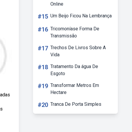
Online
#15
Um Beijo Ficou Na Lembrança
#16
Tricomoníase Forma De
Transmissão
#17
Trechos De Livros Sobre A
Vida
#18
Tratamento Da água De
Esgoto
#19
Transformar Metros Em
Hectare
gadas
#20
Tranca De Porta Simples
as