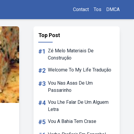
Contact
Tos
DMCA
Top Post
#1
Zé Melo Materiais De
Construção
#2
Welcome To My Life Tradução
#3
Vou Nas Asas De Um
Passarinho
#4
Vou Lhe Falar De Um Alguem
Letra
#5
Vou A Bahia Tem Crase