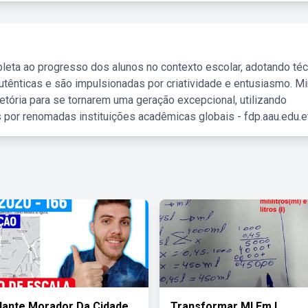
leta ao progresso dos alunos no contexto escolar, adotando té
tênticas e são impulsionadas por criatividade e entusiasmo. M
etória para se tornarem uma geração excepcional, utilizando
 por renomadas instituições acadêmicas globais - fdp.aau.edu.et
ante Morador Da Cidade
Transformar Ml Em L