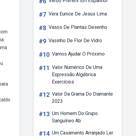
#6
Verbo Preferir Em Espanhol
#7
Vera Eunice De Jesus Lima
#8
Vasos De Plantas Desenho
 com
na.
#9
Vasinho De Flor De Vidro
 uma
#10
Vamos Ajudar O Próximo
eu
#11
Valor Numérico De Uma
Expressão Algébrica
Exercícios
para
#12
Valor Da Grama Do Diamante
caldo
2023
#13
Um Homem Do Grupo
e
Sanguíneo Ab
?
#14
Um Casamento Arranjado Ler