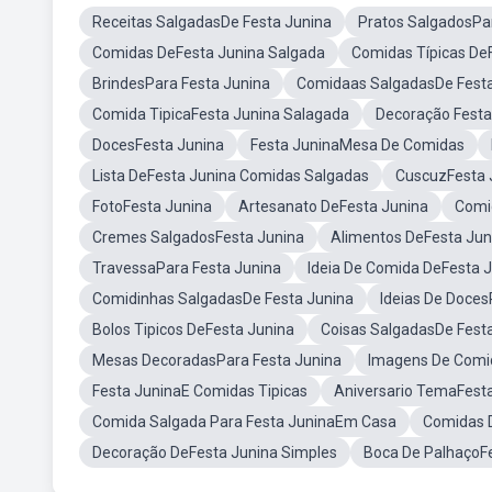
Receitas SalgadasDe Festa Junina
Pratos SalgadosPa
Comidas DeFesta Junina Salgada
Comidas Típicas De
BrindesPara Festa Junina
Comidaas SalgadasDe Festa
Comida TipicaFesta Junina Salagada
Decoração Festa
DocesFesta Junina
Festa JuninaMesa De Comidas
Lista DeFesta Junina Comidas Salgadas
CuscuzFesta 
FotoFesta Junina
Artesanato DeFesta Junina
Comi
Cremes SalgadosFesta Junina
Alimentos DeFesta Jun
TravessaPara Festa Junina
Ideia De Comida DeFesta 
Comidinhas SalgadasDe Festa Junina
Ideias De Doces
Bolos Tipicos DeFesta Junina
Coisas SalgadasDe Fest
Mesas DecoradasPara Festa Junina
Imagens De Comid
Festa JuninaE Comidas Tipicas
Aniversario TemaFest
Comida Salgada Para Festa JuninaEm Casa
Comidas 
Decoração DeFesta Junina Simples
Boca De PalhaçoF