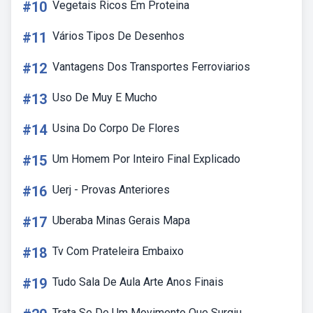
#10
Vegetais Ricos Em Proteina
#11
Vários Tipos De Desenhos
#12
Vantagens Dos Transportes Ferroviarios
#13
Uso De Muy E Mucho
#14
Usina Do Corpo De Flores
#15
Um Homem Por Inteiro Final Explicado
#16
Uerj - Provas Anteriores
#17
Uberaba Minas Gerais Mapa
#18
Tv Com Prateleira Embaixo
#19
Tudo Sala De Aula Arte Anos Finais
Trata Se De Um Movimento Que Surgiu