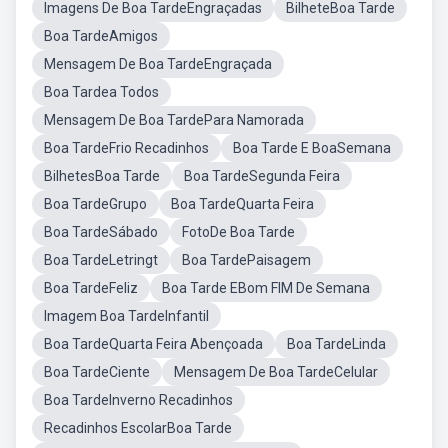
Imagens De Boa TardeEngraçadas
BilheteBoa Tarde
Boa TardeAmigos
Mensagem De Boa TardeEngraçada
Boa Tardea Todos
Mensagem De Boa TardePara Namorada
Boa TardeFrio Recadinhos
Boa Tarde E BoaSemana
BilhetesBoa Tarde
Boa TardeSegunda Feira
Boa TardeGrupo
Boa TardeQuarta Feira
Boa TardeSábado
FotoDe Boa Tarde
Boa TardeLetringt
Boa TardePaisagem
Boa TardeFeliz
Boa Tarde EBom FIM De Semana
Imagem Boa TardeInfantil
Boa TardeQuarta Feira Abençoada
Boa TardeLinda
Boa TardeCiente
Mensagem De Boa TardeCelular
Boa TardeInverno Recadinhos
Recadinhos EscolarBoa Tarde