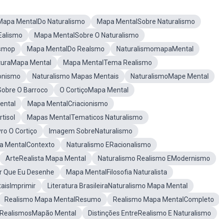
Mapa MentalDo Naturalismo
Mapa MentalSobre Naturalismo
Ealismo
Mapa MentalSobre O Naturalismo
ismop
Mapa MentalDo Realsmo
NaturalismomapaMental
aturaMapa Mental
Mapa MentalTema Realismo
onismo
Naturalismo Mapas Mentais
NaturalismoMape Mental
obre O Barroco
O CortiçoMapa Mental
ental
Mapa MentalCriacionismo
tisol
Mapas MentalTematicos Naturalismo
ro O Cortiço
Imagem SobreNaturalismo
a MentalContexto
Naturalismo ERacionalismo
ArteRealista Mapa Mental
Naturalismo Realismo EModernismo
r Que Eu Desenhe
Mapa MentalFilosofia Naturalista
aisImprimir
Literatura BrasileiraNaturalismo Mapa Mental
Realismo Mapa MentalResumo
Realismo Mapa MentalCompleto
E RealismosMapão Mental
Distinções EntreRealismo E Naturalismo