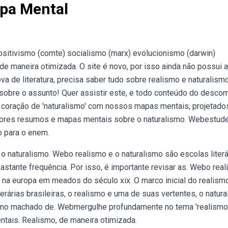
pa Mental
sitivismo (comte) socialismo (marx) evolucionismo (darwin)
 de maneira otimizada. O site é novo, por isso ainda não possui 
 de literatura, precisa saber tudo sobre realismo e naturalismo
r sobre o assunto! Quer assistir este, e todo conteúdo do desco
 coração de 'naturalismo' com nossos mapas mentais, projetado
hores resumos e mapas mentais sobre o naturalismo. Webestud
o para o enem.
 naturalismo. Webo realismo e o naturalismo são escolas literá
stante frequência. Por isso, é importante revisar as. Webo rea
 na europa em meados do século xix. O marco inicial do realismo
árias brasileiras, o realismo e uma de suas vertentes, o natura
omo machado de. Webmergulhe profundamente no tema 'realismo
tais. Realismo, de maneira otimizada.