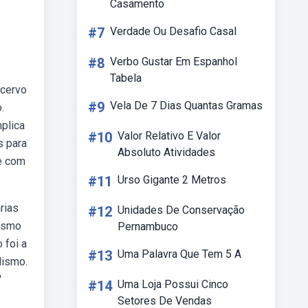
Casamento
#7
Verdade Ou Desafio Casal
#8
Verbo Gustar Em Espanhol
Tabela
acervo
#9
Vela De 7 Dias Quantas Gramas
.
mplica
#10
Valor Relativo E Valor
s para
Absoluto Atividades
e com
#11
Urso Gigante 2 Metros
rias
#12
Unidades De Conservação
lismo
Pernambuco
 foi a
#13
Uma Palavra Que Tem 5 A
lismo.
'
#14
Uma Loja Possui Cinco
Setores De Vendas