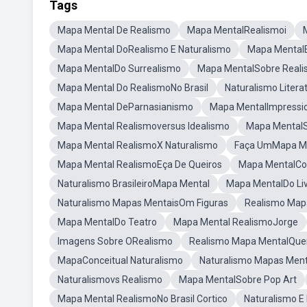
Tags
Mapa Mental De Realismo
Mapa MentalRealismoi
Mapa Mental DoRealismo E Naturalismo
Mapa Mental
Mapa MentalDo Surrealismo
Mapa MentalSobre Real
Mapa Mental Do RealismoNo Brasil
Naturalismo Liter
Mapa Mental DeParnasianismo
Mapa MentalImpressi
Mapa Mental Realismoversus Idealismo
Mapa MentalS
Mapa Mental RealismoX Naturalismo
Faça UmMapa M
Mapa Mental RealismoEça De Queiros
Mapa MentalCor
Naturalismo BrasileiroMapa Mental
Mapa MentalDo Liv
Naturalismo Mapas MentaisOm Figuras
Realismo Map
Mapa MentalDo Teatro
Mapa Mental RealismoJorge
Imagens Sobre ORealismo
Realismo Mapa MentalQue
MapaConceitual Naturalismo
Naturalismo Mapas Ment
Naturalismovs Realismo
Mapa MentalSobre Pop Art
Mapa Mental RealismoNo Brasil Cortico
Naturalismo 