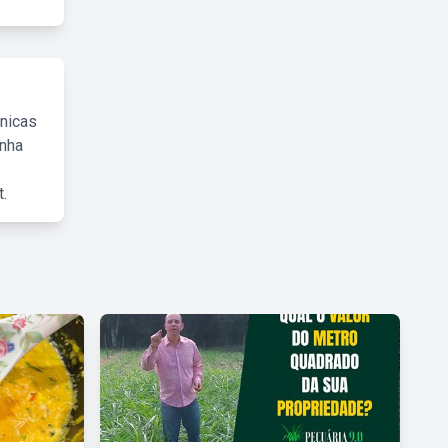
cnicas
inha
.