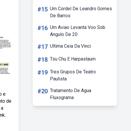
#15
Um Cordel De Leandro Gomes
De Barros
#16
Um Aviao Levanta Voo Sob
Angulo De 20
#17
Ultima Ceia Da Vinci
#18
Tsu Chu E Harpastaum
#19
Tres Grupos De Teatro
Paulista
#20
Tratamento De Agua
o e
Fluxograma
nto de
 a
nk:.