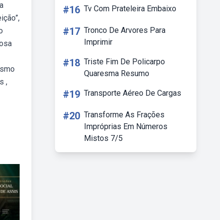
ra
#16
Tv Com Prateleira Embaixo
ição”,
#17
Tronco De Arvores Para
o
Imprimir
rosa
#18
Triste Fim De Policarpo
tismo
Quaresma Resumo
s ,
#19
Transporte Aéreo De Cargas
#20
Transforme As Frações
Impróprias Em Números
Mistos 7/5