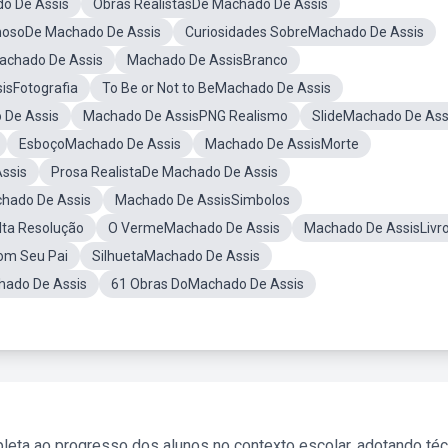
do De Assis
Obras RealistasDe Machado De Assis
mosoDe Machado De Assis
Curiosidades SobreMachado De Assis
Machado De Assis
Machado De AssisBranco
isFotografia
To Be or Not to BeMachado De Assis
 De Assis
Machado De AssisPNG Realismo
SlideMachado De Ass
EsboçoMachado De Assis
Machado De AssisMorte
ssis
Prosa RealistaDe Machado De Assis
hado De Assis
Machado De AssisSimbolos
ta Resolução
O VermeMachado De Assis
Machado De AssisLivr
om Seu Pai
SilhuetaMachado De Assis
hado De Assis
61 Obras DoMachado De Assis
leta ao progresso dos alunos no contexto escolar, adotando té