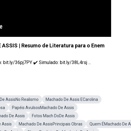
SSIS | Resumo de Literatura para o Enem
it.ly/36pj7PY ✔️ Simulado: bit.ly/38L4rsj ...
De AssisNo Realismo
Machado De Assis ECarolina
osa
Papéis AvulsosMachado De Assis
hado De Assis
Fotos Mach DoDe Assis
 Assis
Machado De AssisPrincipais Obras
Quem ÉMachado De A