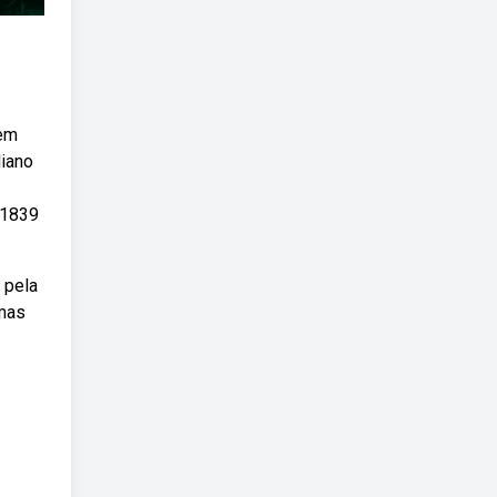
 em
iano
 1839
 pela
umas