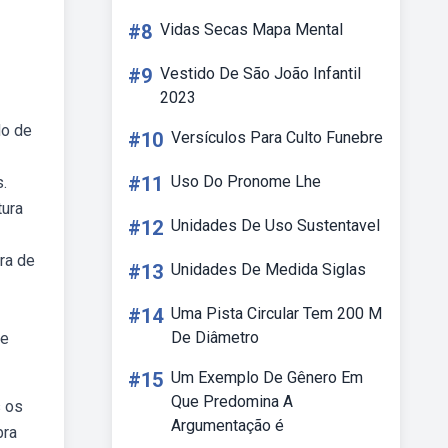
#8
Vidas Secas Mapa Mental
#9
Vestido De São João Infantil
2023
do de
#10
Versículos Para Culto Funebre
#11
Uso Do Pronome Lhe
.
tura
#12
Unidades De Uso Sustentavel
ra de
#13
Unidades De Medida Siglas
#14
Uma Pista Circular Tem 200 M
De Diâmetro
de
#15
Um Exemplo De Gênero Em
Que Predomina A
s os
Argumentação é
bra