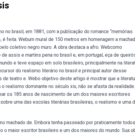
is
mo no brasil, em 1881, com a publicação do romance “memórias
nte, é feita. Webum mural de 150 metros em homenagem a macha
o, pelo coletivo negro muro. A obra destaca a afro. Webcomo
de assis e martins pena no brasil e, em portugal, eça de queirós
ndo e teve espaço em solo brasileiro, principalmente na litera
rsor do realismo literário no brasil e principal autor desse
de teatro e. Webo objetivo deste artigo é mostrar que a literatu
 realismo dominante no século xix, não se afasta da realidade.
gear os 185 anos de nascimento de um dos maiores escritores
sobre uma das escolas literárias brasileiras, o realismo e uma 
omo machado de. Embora tenha passeado por praticamente todo
o o maior escritor brasileiro e um dos maiores do mundo. Sua o