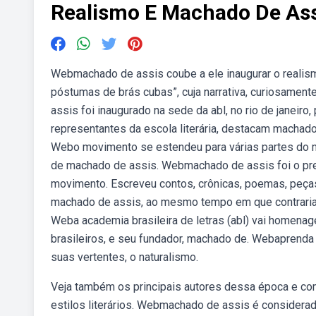
Realismo E Machado De Ass
Webmachado de assis coube a ele inaugurar o realis
póstumas de brás cubas”, cuja narrativa, curiosame
assis foi inaugurado na sede da abl, no rio de janeir
representantes da escola literária, destacam machado 
Webo movimento se estendeu para várias partes do mu
de machado de assis. Webmachado de assis foi o precu
movimento. Escreveu contos, crônicas, poemas, peças 
machado de assis, ao mesmo tempo em que contraria o
Weba academia brasileira de letras (abl) vai homena
brasileiros, e seu fundador, machado de. Webaprenda 
suas vertentes, o naturalismo.
Veja também os principais autores dessa época e c
estilos literários. Webmachado de assis é considerad