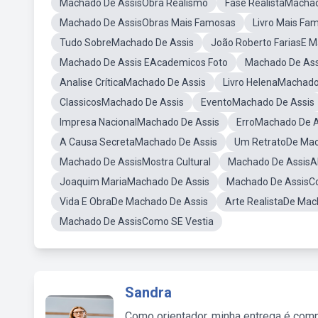
Machado De AssisObra Realismo
Fase RealistaMacha
Machado De AssisObras Mais Famosas
Livro Mais Fa
Tudo SobreMachado De Assis
João Roberto FariasE 
Machado De Assis EAcademicos Foto
Machado De Ass
Analise CríticaMachado De Assis
Livro HelenaMachado
ClassicosMachado De Assis
EventoMachado De Assis
Impresa NacionalMachado De Assis
ErroMachado De A
A Causa SecretaMachado De Assis
Um RetratoDe Mac
Machado De AssisMostra Cultural
Machado De AssisAl
Joaquim MariaMachado De Assis
Machado De AssisC
Vida E ObraDe Machado De Assis
Arte RealistaDe Mac
Machado De AssisComo SE Vestia
Sandra
Como orientador, minha entrega é comp