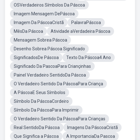
OSVerdadeiros Símbolos Da Páscoa
Imagem Mensagem DePáscoa
Imagem Da PáscoaCristã
PalavraPáscoa
MêsDa Páscoa
Atividade aVerdadeira Páscoa
Mensagem Sobrea Páscoa
Desenho Sobrea Páscoa Significado
SignificadosDe Páscoa
Texto Da Páscoa4 Ano
Significado Da PascoaPara Criançinhas
Painel Verdadeiro SentidoDa Páscoa
O Verdadeiro Sentido Da PáscoaPara Criança
A PáscoaE Seus Símbolos
Símbolo Da PáscoaCordeiro
Símbolo Da PáscoaPara Imprimir
O Verdadeiro Sentido Da PáscoaPara Crianças
Real SentidoDa Páscoa
Imagens Da PáscoaCristã
Que Significa a Páscoa
A ImportanciaDa Pascoa