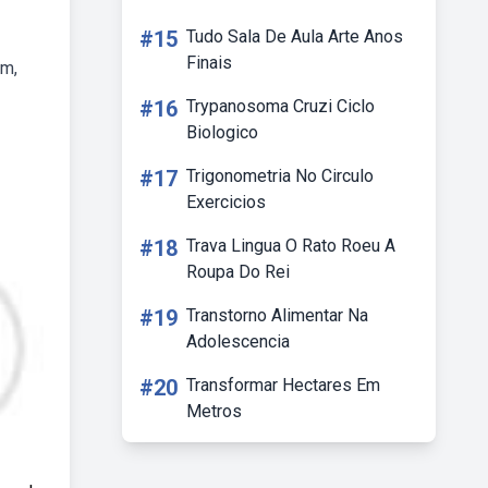
#15
Tudo Sala De Aula Arte Anos
Finais
am,
#16
Trypanosoma Cruzi Ciclo
Biologico
#17
Trigonometria No Circulo
Exercicios
#18
Trava Lingua O Rato Roeu A
Roupa Do Rei
#19
Transtorno Alimentar Na
Adolescencia
#20
Transformar Hectares Em
Metros