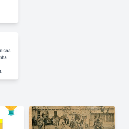
cnicas
inha
.