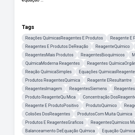
Tags
Reações QuímicasReagentes E Produtos
Reagente E 
Reagentes E Produtos DeReação
ReagenteQuímico
ReagentesMais Produtos
ReagentesBioquímicos
M
QuímicaModerna Reagentes
Reagentes QuímicaOrgâ
Reação QuímicaSimples
Equações QuimicasReagente
Produtos ReagentesQuimica
Reagente EResultantre
ReagentesImagem
ReagentesSiemens
Reagentes
Produto ReagenteQu Mica
Concentração DosReagente
Reagente E ProdutoPositivo
ProdutoQuimico
Reag
Colisões DosReagentes
ProdutosCom Muita Quimica
Produtos E ReagentesGraficos
ReagentesQuimicos Ma
Balanceamento DeEquação Química
Equação Químic