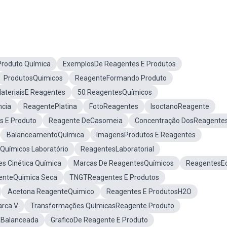
Produto Química
ExemplosDe Reagentes E Produtos
ProdutosQuimicos
ReagenteFormando Produto
ateriaisE Reagentes
50 ReagentesQuímicos
ncia
ReagentePlatina
FotoReagentes
IsoctanoReagente
s E Produto
Reagente DeCasomeia
Concentração DosReagente
BalanceamentoQuímica
ImagensProdutos E Reagentes
Químicos Laboratório
ReagentesLaboratorial
s Cinética Química
Marcas De ReagentesQuímicos
ReagentesEc
enteQuimica Seca
TNGTReagentes E Produtos
Acetona ReagenteQuimico
Reagentes E ProdutosH2O
rca V
Transformações QuímicasReagente Produto
aBalanceada
GraficoDe Reagente E Produto