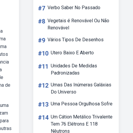
#7
Verbo Saber No Passado
#8
Vegetais é Renovável Ou Não
Renovável
ja
uma
#9
Vários Tipos De Desenhos
uma
#10
Utero Baixo E Aberto
utos
ncia
#11
Unidades De Medidas
a
Padronizadas
de
#12
Umas Das Inúmeras Galáxias
ma de
Do Universo
#13
Uma Pessoa Orgulhosa Sofre
 uma
izam
#14
Um Cátion Metálico Trivalente
para
Tem 76 Elétrons E 118
outras
Nêutrons