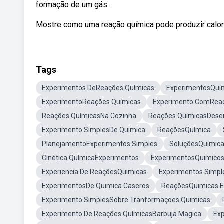
formação de um gás.
Mostre como uma reação química pode produzir calor
Tags
Experimentos DeReações Químicas
ExperimentosQuím
ExperimentoReações Químicas
Experimento ComReaç
Reações QuímicasNa Cozinha
Reações QuímicasDese
Experimento SimplesDe Quimica
ReaçõesQuímica
PlanejamentoExperimentos Simples
SoluçõesQuímica
Cinética QuímicaExperimentos
ExperimentosQuimicos 
Experiencia De ReaçõesQuimicas
Experimentos Simple
ExperimentosDe Quimica Caseros
ReaçõesQuimicas E
Experimento SimplesSobre Tranformaçoes Quimicas
Experimento De Reações QuímicasBarbuja Magica
Ex