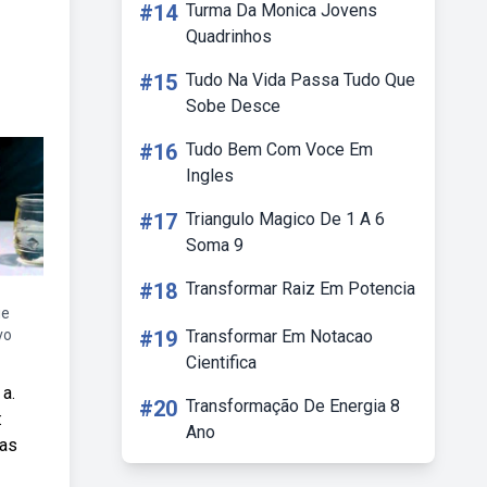
#14
Turma Da Monica Jovens
Quadrinhos
#15
Tudo Na Vida Passa Tudo Que
Sobe Desce
#16
Tudo Bem Com Voce Em
Ingles
#17
Triangulo Magico De 1 A 6
Soma 9
#18
Transformar Raiz Em Potencia
ue
vo
#19
Transformar Em Notacao
Cientifica
a.
#20
Transformação De Energia 8
:
Ano
das