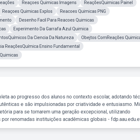
Reações
Reaçoes Quimicas Imagens
ReaçõesQuimicas Painel
Reaçoes Quimicas Explos
Reacoes Quimicas PNG
rmento
Desenho Facil Para Reacoes Quimicas
cas
Experimento Da Garrafa Azul Quimica
ntosQuímicos Da Ciencia Da Natureza
Obejtos ComReações Quimic
cia ReaçõesQuímica Ensino Fundamental
 Quimicas
leta ao progresso dos alunos no contexto escolar, adotando té
tênticas e são impulsionadas por criatividade e entusiasmo. M
etória para se tornarem uma geração excepcional, utilizando
 por renomadas instituições acadêmicas globais - fdp.aau.edu.et