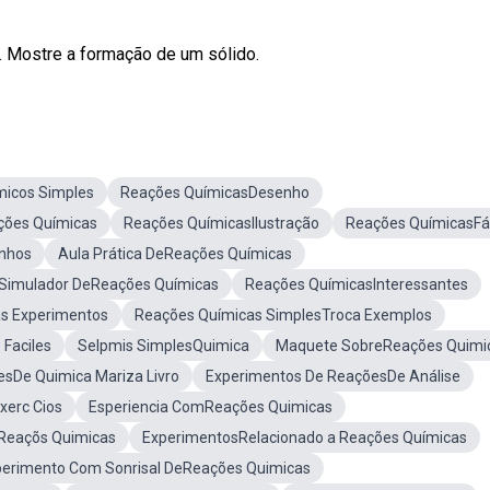
. Mostre a formação de um sólido.
icos Simples
Reações QuímicasDesenho
ões Químicas
Reações QuímicasIlustração
Reações QuímicasFá
nhos
Aula Prática DeReações Químicas
Simulador DeReações Químicas
Reações QuímicasInteressantes
s Experimentos
Reações Químicas SimplesTroca Exemplos
Faciles
Selpmis SimplesQuimica
Maquete SobreReações Quimi
sDe Quimica Mariza Livro
Experimentos De ReaçõesDe Análise
xerc Cios
Esperiencia ComReações Quimicas
Reaçõs Quimicas
ExperimentosRelacionado a Reações Químicas
perimento Com Sonrisal DeReações Quimicas