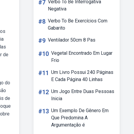
#7
Verbo To Be Interrogativa
Negativa
#8
Verbo To Be Exercícios Com
Gabarito
 os
ia
#9
Ventilador 50cm 8 Pas
las
#10
Vegetal Encontrado Em Lugar
r de
Frio
#11
Um Livro Possui 240 Páginas
E Cada Página 40 Linhas
go do
são
#12
Um Jogo Entre Duas Pessoas
is de
Inicia
oloque
#13
Um Exemplo De Gênero Em
sobre
Que Predomina A
Argumentação é