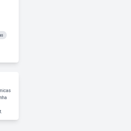
as
cnicas
inha
.