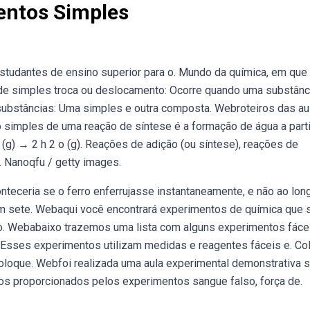
entos Simples
estudantes de ensino superior para o. Mundo da química, em que
de simples troca ou deslocamento: Ocorre quando uma substânc
ubstâncias: Uma simples e outra composta. Webroteiros das au
simples de uma reação de síntese é a formação de água a parti
 (g) → 2 h 2 o (g). Reações de adição (ou síntese), reações de
. Nanoqfu / getty images.
teceria se o ferro enferrujasse instantaneamente, e não ao lon
em sete. Webaqui você encontrará experimentos de química que 
to. Webabaixo trazemos uma lista com alguns experimentos fáce
s. Esses experimentos utilizam medidas e reagentes fáceis e. C
coloque. Webfoi realizada uma aula experimental demonstrativa 
s proporcionados pelos experimentos sangue falso, força de.