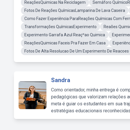
ReaçõesQuimicas Na Reciclagem
Semáforo Químico
Fotos De Reações QuímicasLamparina De Lava Caseira
Como Fazer Experiência ParaReações Químicas Com Fe
Transformações QuímicasExperimento
Reaões Quimi
Experimento Garrafa Azul Reaçºao Quimica
Experime
ReaçõesQuimicas Faceis Pra Fazer Em Casa
Experiên
Fotos De Alta Resolucao De Um Experimento De Reacoes
Sandra
Como orientador, minha entrega é comp
pedagógicas que valorizam relações au
meta é guiar os estudantes em sua traj
estratégias educacionais reconhecidas