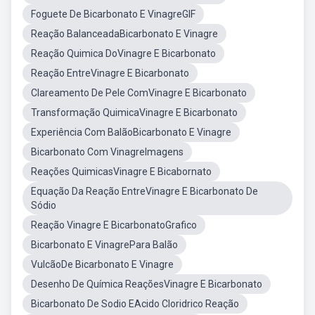
Foguete De Bicarbonato E VinagreGIF
Reação BalanceadaBicarbonato E Vinagre
Reação Quimica DoVinagre E Bicarbonato
Reação EntreVinagre E Bicarbonato
Clareamento De Pele ComVinagre E Bicarbonato
Transformação QuimicaVinagre E Bicarbonato
Experiência Com BalãoBicarbonato E Vinagre
Bicarbonato Com VinagreImagens
Reações QuimicasVinagre E Bicabornato
Equação Da Reação EntreVinagre E Bicarbonato De
Sódio
Reação Vinagre E BicarbonatoGrafico
Bicarbonato E VinagrePara Balão
VulcãoDe Bicarbonato E Vinagre
Desenho De Química ReaçõesVinagre E Bicarbonato
Bicarbonato De Sodio EAcido Cloridrico Reação