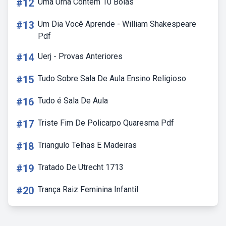
#12
Uma Urna Contem 10 Bolas
#13
Um Dia Você Aprende - William Shakespeare
Pdf
#14
Uerj - Provas Anteriores
#15
Tudo Sobre Sala De Aula Ensino Religioso
#16
Tudo é Sala De Aula
#17
Triste Fim De Policarpo Quaresma Pdf
#18
Triangulo Telhas E Madeiras
#19
Tratado De Utrecht 1713
#20
Trança Raiz Feminina Infantil