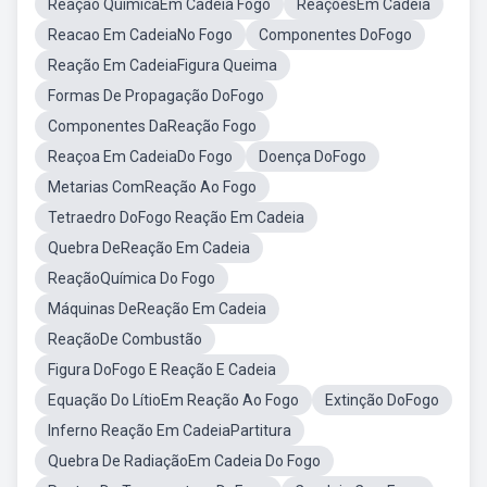
Reação QuimicaEm Cadeia Fogo
ReaçõesEm Cadeia
Reacao Em CadeiaNo Fogo
Componentes DoFogo
Reação Em CadeiaFigura Queima
Formas De Propagação DoFogo
Componentes DaReação Fogo
Reaçoa Em CadeiaDo Fogo
Doença DoFogo
Metarias ComReação Ao Fogo
Tetraedro DoFogo Reação Em Cadeia
Quebra DeReação Em Cadeia
ReaçãoQuímica Do Fogo
Máquinas DeReação Em Cadeia
ReaçãoDe Combustão
Figura DoFogo E Reação E Cadeia
Equação Do LítioEm Reação Ao Fogo
Extinção DoFogo
Inferno Reação Em CadeiaPartitura
Quebra De RadiaçãoEm Cadeia Do Fogo