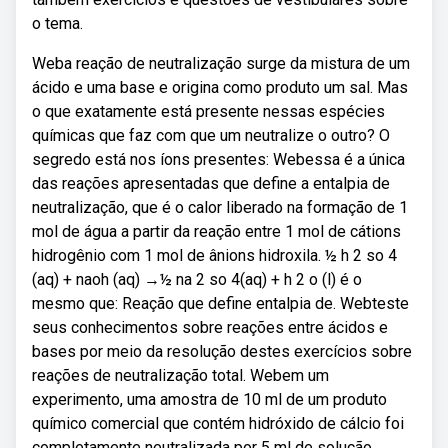
o tema.
Weba reação de neutralização surge da mistura de um
ácido e uma base e origina como produto um sal. Mas
o que exatamente está presente nessas espécies
químicas que faz com que um neutralize o outro? O
segredo está nos íons presentes: Webessa é a única
das reações apresentadas que define a entalpia de
neutralização, que é o calor liberado na formação de 1
mol de água a partir da reação entre 1 mol de cátions
hidrogênio com 1 mol de ânions hidroxila. ½ h 2 so 4
(aq) + naoh (aq) →½ na 2 so 4(aq) + h 2 o (l) é o
mesmo que: Reação que define entalpia de. Webteste
seus conhecimentos sobre reações entre ácidos e
bases por meio da resolução destes exercícios sobre
reações de neutralização total. Web em um
experimento, uma amostra de 10 ml de um produto
químico comercial que contém hidróxido de cálcio foi
completamente neutralizada por 5 ml de solução