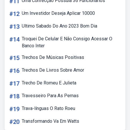
#11
Uma Confecção Possuía 36 Funcionários
#12
Um Investidor Deseja Aplicar 10000
#13
Ultimo Sabado Do Ano 2023 Bom Dia
#14
Troquei De Celular E Não Consigo Acessar O
Banco Inter
#15
Trechos De Músicas Positivas
#16
Trechos De Livros Sobre Amor
#17
Trecho De Romeu E Julieta
#18
Travesseiro Para As Pernas
#19
Trava-línguas O Rato Roeu
#20
Transformando Va Em Watts