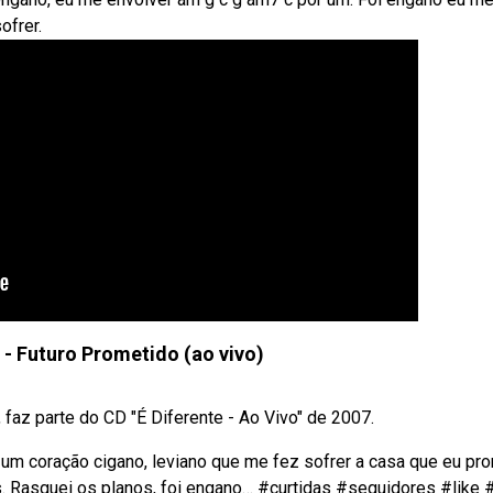
ofrer.
 - Futuro Prometido (ao vivo)
 faz parte do CD "É Diferente - Ao Vivo" de 2007.
um coração cigano, leviano que me fez sofrer a casa que eu pro
. Rasguei os planos, foi engano… #curtidas #seguidores #like 