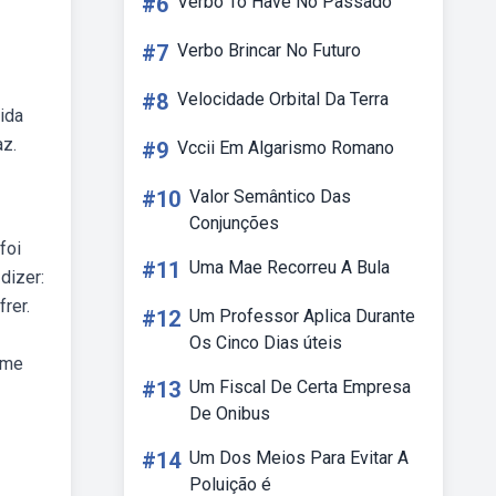
#6
Verbo To Have No Passado
#7
Verbo Brincar No Futuro
#8
Velocidade Orbital Da Terra
ida
az.
#9
Vccii Em Algarismo Romano
#10
Valor Semântico Das
Conjunções
foi
#11
Uma Mae Recorreu A Bula
dizer:
rer.
#12
Um Professor Aplica Durante
Os Cinco Dias úteis
 me
#13
Um Fiscal De Certa Empresa
De Onibus
#14
Um Dos Meios Para Evitar A
Poluição é