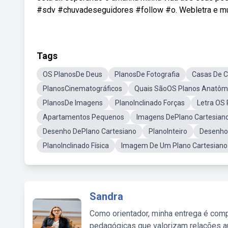
#sdv #chuvadeseguidores #follow #o. Webletra e mús
Tags
OS PlanosDe Deus
PlanosDe Fotografia
Casas De 
PlanosCinematográficos
Quais SãoOS Planos Anatôm
PlanosDe Imagens
PlanoInclinado Forças
Letra OS
Apartamentos Pequenos
Imagens DePlano Cartesian
Desenho DePlano Cartesiano
PlanoInteiro
Desenho
PlanoInclinado Física
Imagem De Um Plano Cartesiano
Sandra
Como orientador, minha entrega é comp
pedagógicas que valorizam relações au