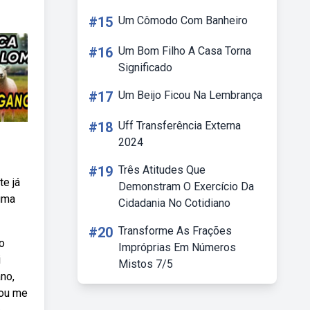
#15
Um Cômodo Com Banheiro
#16
Um Bom Filho A Casa Torna
Significado
#17
Um Beijo Ficou Na Lembrança
#18
Uff Transferência Externa
2024
#19
Três Atitudes Que
te já
Demonstram O Exercício Da
uma
Cidadania No Cotidiano
#20
Transforme As Frações
o
Impróprias Em Números
i
Mistos 7/5
no,
rou me
e