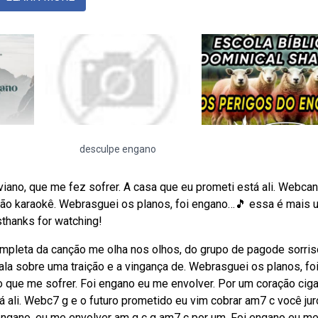
desculpe engano
iano, que me fez sofrer. A casa que eu prometi está ali. Webcan
são karaokê. Webrasguei os planos, foi engano…🎵 essa é mais 
thanks for watching!
 completa da canção me olha nos olhos, do grupo de pagode sorris
ala sobre uma traição e a vingança de. Webrasguei os planos, fo
 que me sofrer. Foi engano eu me envolver. Por um coração ciga
á ali. Webc7 g e o futuro prometido eu vim cobrar am7 c você ju
 engano, eu me envolver am g c g am7 c por um. Foi engano eu m