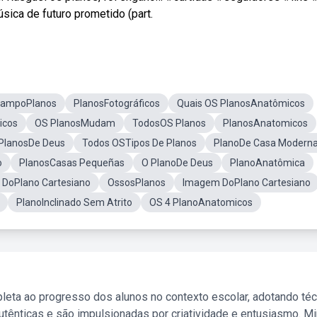
ica de futuro prometido (part.
CampoPlanos
PlanosFotográficos
Quais OS PlanosAnatômicos
icos
OS PlanosMudam
TodosOS Planos
PlanosAnatomicos
 PlanosDe Deus
Todos OSTipos De Planos
PlanoDe Casa Modern
o
PlanosCasas Pequeñas
O PlanoDe Deus
PlanoAnatômica
 DoPlano Cartesiano
OssosPlanos
Imagem DoPlano Cartesiano
PlanoInclinado Sem Atrito
OS 4 PlanoAnatomicos
leta ao progresso dos alunos no contexto escolar, adotando té
tênticas e são impulsionadas por criatividade e entusiasmo. M