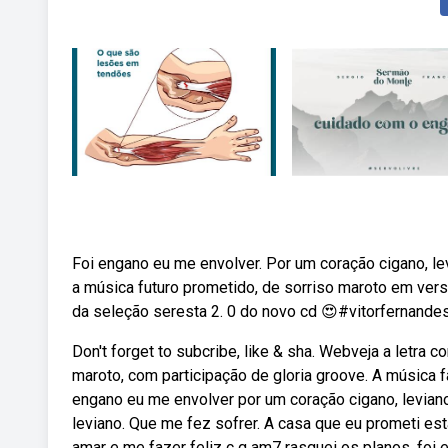
Foi engano eu me envolver. Por um coração cigano, lev
a música futuro prometido, de sorriso maroto em ver
da seleção seresta 2. 0 do novo cd 😍#vitorfernandes
Don't forget to subcribe, like & sha. Webveja a letra
maroto, com participação de gloria groove. A música f
engano eu me envolver por um coração cigano, leviano
leviano. Que me fez sofrer. A casa que eu prometi est
amar e me fazer feliz c g am7 rasguei os planos, foi